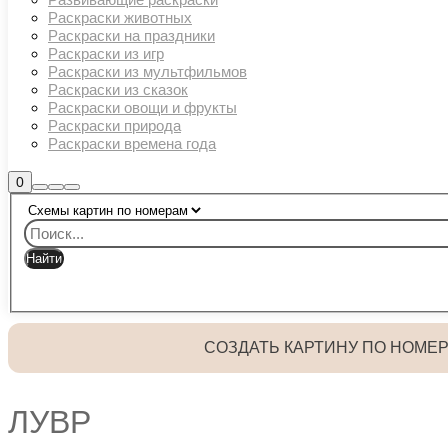
Раскраски животных
Раскраски на праздники
Раскраски из игр
Раскраски из мультфильмов
Раскраски из сказок
Раскраски овощи и фрукты
Раскраски природа
Раскраски времена года
Боковая
0
Найти
Больше
Главное
панель
информации
магазина
меню
СОЗДАТЬ КАРТИНУ ПО НОМЕ
ЛУВР