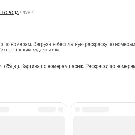
И ГОРОДА
/ ЛУВР
вр по номерам. Загрузите бесплатную раскраску по номерам
ебя настоящим художником.
и:
(25цв.)
,
Картина по номерам париж
,
Раскраски по номера