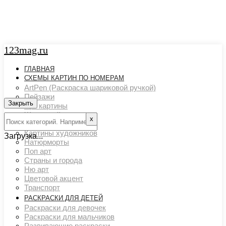
123mag.ru
ГЛАВНАЯ
СХЕМЫ КАРТИН ПО НОМЕРАМ
ArtPen (Раскраска шариковой ручкой)
Пейзажи
Закрыть
Арт картины
Животный мир
х
Люди
Картины художников
Загрузка...
Натюрморты
Поп арт
Страны и города
Ню арт
Цветовой акцент
Транспорт
РАСКРАСКИ ДЛЯ ДЕТЕЙ
Раскраски для девочек
Раскраски для мальчиков
Развивающие раскраски