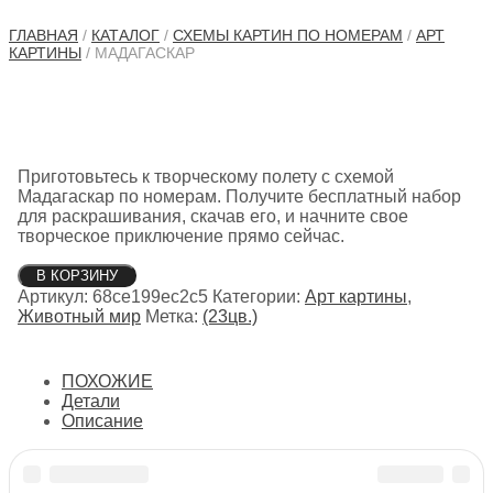
ГЛАВНАЯ
/
КАТАЛОГ
/
СХЕМЫ КАРТИН ПО НОМЕРАМ
/
АРТ
КАРТИНЫ
/ МАДАГАСКАР
Приготовьтесь к творческому полету с схемой
Мадагаскар по номерам. Получите бесплатный набор
для раскрашивания, скачав его, и начните свое
творческое приключение прямо сейчас.
Количество
В КОРЗИНУ
товара
Артикул:
68ce199ec2c5
Категории:
Арт картины
,
Мадагаскар
Животный мир
Метка:
(23цв.)
ПОХОЖИЕ
Детали
Описание