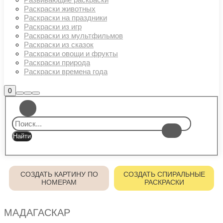
Раскраски животных
Раскраски на праздники
Раскраски из игр
Раскраски из мультфильмов
Раскраски из сказок
Раскраски овощи и фрукты
Раскраски природа
Раскраски времена года
Боковая
0
Найти
Больше
Главное
панель
информации
магазина
меню
СОЗДАТЬ КАРТИНУ ПО
СОЗДАТЬ СПИРАЛЬНЫЕ
НОМЕРАМ
РАСКРАСКИ
МАДАГАСКАР