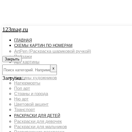
123mag.ru
ГЛАВНАЯ
СХЕМЫ КАРТИН ПО НОМЕРАМ
ArtPen (Раскраска шариковой ручкой)
Пейзажи
Закрыть
Арт картины
Животный мир
х
Люди
Картины художников
Загрузка...
Натюрморты
Поп арт
Страны и города
Ню арт
Цветовой акцент
Транспорт
РАСКРАСКИ ДЛЯ ДЕТЕЙ
Раскраски для девочек
Раскраски для мальчиков
Развивающие раскраски