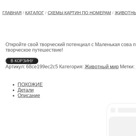
ГЛАВНАЯ
/
КАТАЛОГ
/
СХЕМЫ КАРТИН ПО НОМЕРАМ
/
ЖИВОТНЫ
Откройте свой творческий потенциал с Маленькая сова 
творческое путешествие!
Количество
В КОРЗИНУ
товара
Артикул:
68ce199ec2c5
Категория:
Животный мир
Метки:
Маленькая
сова
ПОХОЖИЕ
Детали
Описание
МЕНЮ