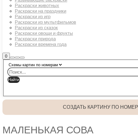
Раскраски животных
Раскраски на праздники
Раскраски из игр
Раскраски из мультфильмов
Раскраски из сказок
Раскраски овощи и фрукты
Раскраски природа
Раскраски времена года
Боковая
0
Найти
Больше
Главное
панель
информации
магазина
меню
СОЗДАТЬ КАРТИНУ ПО НОМЕ
МАЛЕНЬКАЯ СОВА