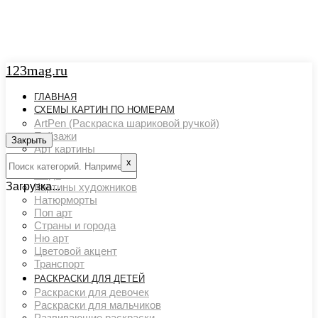
123mag.ru
ГЛАВНАЯ
СХЕМЫ КАРТИН ПО НОМЕРАМ
ArtPen (Раскраска шариковой ручкой)
Пейзажи
Закрыть
Арт картины
Животный мир
х
Люди
Загрузка...
Картины художников
Натюрморты
Поп арт
Страны и города
Ню арт
Цветовой акцент
Транспорт
РАСКРАСКИ ДЛЯ ДЕТЕЙ
Раскраски для девочек
Раскраски для мальчиков
Развивающие раскраски