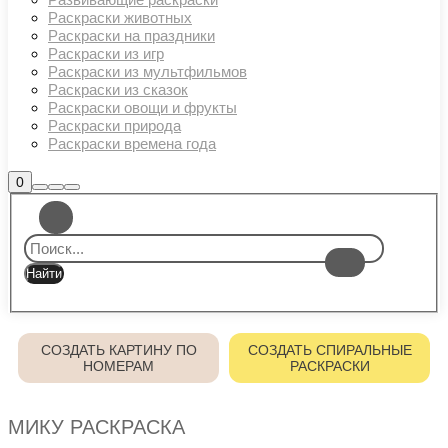
Раскраски животных
Раскраски на праздники
Раскраски из игр
Раскраски из мультфильмов
Раскраски из сказок
Раскраски овощи и фрукты
Раскраски природа
Раскраски времена года
Боковая
0
Найти
Больше
Главное
панель
информации
магазина
меню
СОЗДАТЬ КАРТИНУ ПО
СОЗДАТЬ СПИРАЛЬНЫЕ
НОМЕРАМ
РАСКРАСКИ
МИКУ РАСКРАСКА