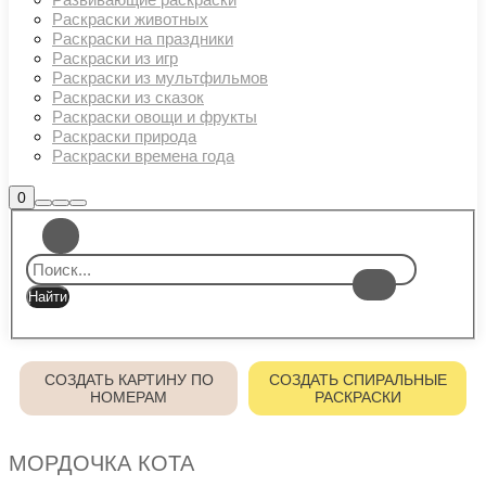
Раскраски животных
Раскраски на праздники
Раскраски из игр
Раскраски из мультфильмов
Раскраски из сказок
Раскраски овощи и фрукты
Раскраски природа
Раскраски времена года
Боковая
0
Найти
Больше
Главное
панель
информации
магазина
меню
СОЗДАТЬ КАРТИНУ ПО
СОЗДАТЬ СПИРАЛЬНЫЕ
НОМЕРАМ
РАСКРАСКИ
МОРДОЧКА КОТА