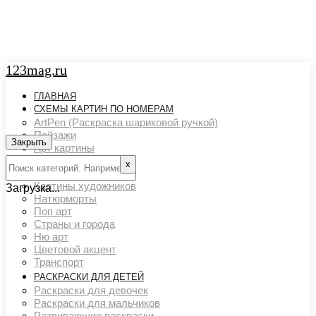
123mag.ru
ГЛАВНАЯ
СХЕМЫ КАРТИН ПО НОМЕРАМ
ArtPen (Раскраска шариковой ручкой)
Пейзажи
Закрыть
Арт картины
Животный мир
х
Люди
Картины художников
Загрузка...
Натюрморты
Поп арт
Страны и города
Ню арт
Цветовой акцент
Транспорт
РАСКРАСКИ ДЛЯ ДЕТЕЙ
Раскраски для девочек
Раскраски для мальчиков
Развивающие раскраски