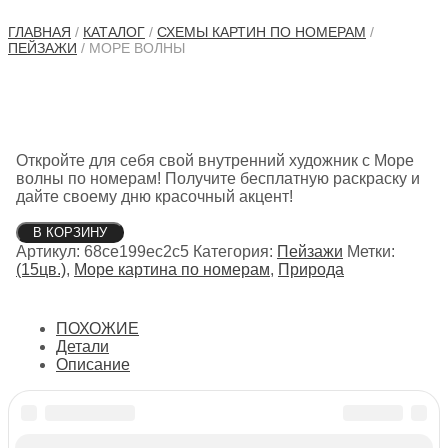
ГЛАВНАЯ
/
КАТАЛОГ
/
СХЕМЫ КАРТИН ПО НОМЕРАМ
/
ПЕЙЗАЖИ
/ МОРЕ ВОЛНЫ
Откройте для себя свой внутренний художник с Море
волны по номерам! Получите бесплатную раскраску и
дайте своему дню красочный акцент!
Количество
В КОРЗИНУ
товара
Артикул:
68ce199ec2c5
Категория:
Пейзажи
Метки:
Море
(15цв.)
,
Море картина по номерам
,
Природа
волны
ПОХОЖИЕ
Детали
Описание