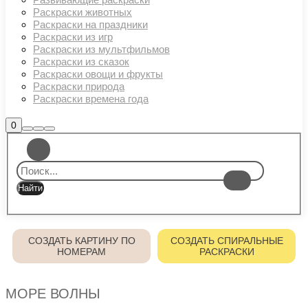
Раскраски животных
Раскраски на праздники
Раскраски из игр
Раскраски из мультфильмов
Раскраски из сказок
Раскраски овощи и фрукты
Раскраски природа
Раскраски времена года
Боковая
0
Найти
Больше
Главное
панель
информации
магазина
меню
СОЗДАТЬ КАРТИНУ ПО
СОЗДАТЬ СПИРАЛЬНЫЕ
НОМЕРАМ
РАСКРАСКИ
МОРЕ ВОЛНЫ