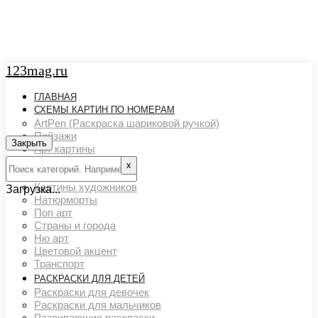
123mag.ru
ГЛАВНАЯ
СХЕМЫ КАРТИН ПО НОМЕРАМ
ArtPen (Раскраска шариковой ручкой)
Пейзажи
Закрыть
Арт картины
Животный мир
х
Люди
Картины художников
Загрузка...
Натюрморты
Поп арт
Страны и города
Ню арт
Цветовой акцент
Транспорт
РАСКРАСКИ ДЛЯ ДЕТЕЙ
Раскраски для девочек
Раскраски для мальчиков
Развивающие раскраски