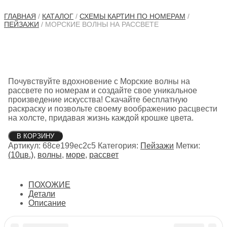
ГЛАВНАЯ
/
КАТАЛОГ
/
СХЕМЫ КАРТИН ПО НОМЕРАМ
/
ПЕЙЗАЖИ
/ МОРСКИЕ ВОЛНЫ НА РАССВЕТЕ
Почувствуйте вдохновение с Морские волны на
рассвете по номерам и создайте свое уникальное
произведение искусства! Скачайте бесплатную
раскраску и позвольте своему воображению расцвести
на холсте, придавая жизнь каждой крошке цвета.
Количество
В КОРЗИНУ
товара
Артикул:
68ce199ec2c5
Категория:
Пейзажи
Метки:
Морские
(10цв.)
,
волны
,
море
,
рассвет
волны
на
рассвете
ПОХОЖИЕ
Детали
Описание