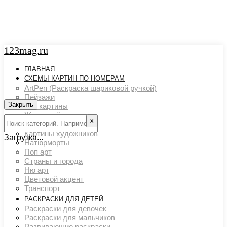
123mag.ru
ГЛАВНАЯ
СХЕМЫ КАРТИН ПО НОМЕРАМ
ArtPen (Раскраска шариковой ручкой)
Пейзажи
Закрыть
Арт картины
Животный мир
х
Люди
Картины художников
Загрузка...
Натюрморты
Поп арт
Страны и города
Ню арт
Цветовой акцент
Транспорт
РАСКРАСКИ ДЛЯ ДЕТЕЙ
Раскраски для девочек
Раскраски для мальчиков
Развивающие раскраски