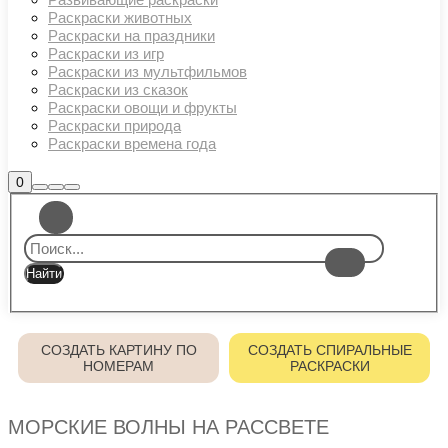
Раскраски животных
Раскраски на праздники
Раскраски из игр
Раскраски из мультфильмов
Раскраски из сказок
Раскраски овощи и фрукты
Раскраски природа
Раскраски времена года
Боковая
0
Найти
Больше
Главное
панель
информации
магазина
меню
СОЗДАТЬ КАРТИНУ ПО
СОЗДАТЬ СПИРАЛЬНЫЕ
НОМЕРАМ
РАСКРАСКИ
МОРСКИЕ ВОЛНЫ НА РАССВЕТЕ