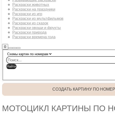
Раскраски животных
Раскраски на праздники
Раскраски из игр
Раскраски из мультфильмов
Раскраски из сказок
Раскраски овощи и фрукты
Раскраски природа
Раскраски времена года
Боковая
0
Найти
Больше
Главное
панель
информации
магазина
меню
СОЗДАТЬ КАРТИНУ ПО НОМЕ
МОТОЦИКЛ КАРТИНЫ ПО 