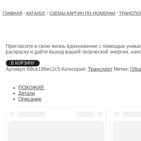
ГЛАВНАЯ
/
КАТАЛОГ
/
СХЕМЫ КАРТИН ПО НОМЕРАМ
/
ТРАНСПО
Пригласите в свою жизнь вдохновение с помощью уника
раскраску и дайте выход вашей творческой энергии, на
Количество
В КОРЗИНУ
товара
Артикул:
68ce199ec2c5
Категория:
Транспорт
Метки:
(16ц
Мотоцикл
картины
по
ПОХОЖИЕ
номерам
Детали
Описание