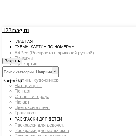
123mag.ru
ГЛАВНАЯ
СХЕМЫ КАРТИН ПО НОМЕРАМ
ArtPen (Раскраска шариковой ручкой)
Пейзажи
Закрыть
Арт картины
Животный мир
х
Люди
Картины художников
Загрузка...
Натюрморты
Поп арт
Страны и города
Ню арт
Цветовой акцент
Транспорт
РАСКРАСКИ ДЛЯ ДЕТЕЙ
Раскраски для девочек
Раскраски для мальчиков
Развивающие раскраски