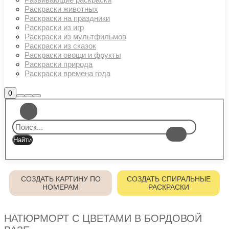
Раскраски животных
Раскраски на праздники
Раскраски из игр
Раскраски из мультфильмов
Раскраски из сказок
Раскраски овощи и фрукты
Раскраски природа
Раскраски времена года
Боковая
0
Найти
Больше
Главное
панель
информации
магазина
меню
СОЗДАТЬ КАРТИНУ ПО
СОЗДАТЬ СПИРАЛЬНЫЕ
НОМЕРАМ
РАСКРАСКИ
НАТЮРМОРТ С ЦВЕТАМИ В БОРДОВОЙ