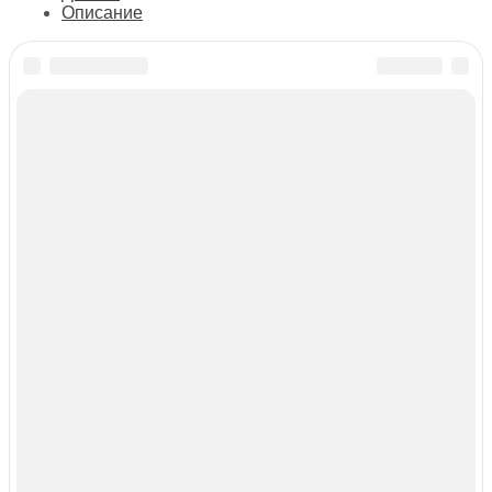
вазе
Описание