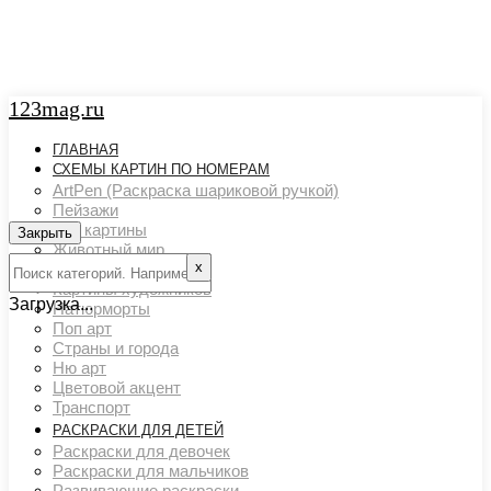
123mag.ru
ГЛАВНАЯ
СХЕМЫ КАРТИН ПО НОМЕРАМ
ArtPen (Раскраска шариковой ручкой)
Пейзажи
Арт картины
Закрыть
Животный мир
х
Люди
Картины художников
Загрузка...
Натюрморты
Поп арт
Страны и города
Ню арт
Цветовой акцент
Транспорт
РАСКРАСКИ ДЛЯ ДЕТЕЙ
Раскраски для девочек
Раскраски для мальчиков
Развивающие раскраски