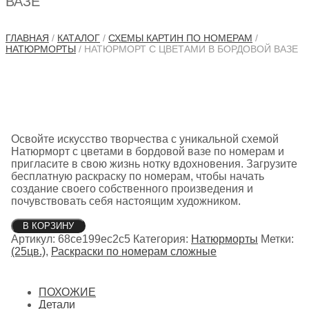
ВАЗЕ
ГЛАВНАЯ
/
КАТАЛОГ
/
СХЕМЫ КАРТИН ПО НОМЕРАМ
/
НАТЮРМОРТЫ
/ НАТЮРМОРТ С ЦВЕТАМИ В БОРДОВОЙ ВАЗЕ
Освойте искусство творчества с уникальной схемой
Натюрморт с цветами в бордовой вазе по номерам и
пригласите в свою жизнь нотку вдохновения. Загрузите
бесплатную раскраску по номерам, чтобы начать
создание своего собственного произведения и
почувствовать себя настоящим художником.
Количество
В КОРЗИНУ
товара
Артикул:
68ce199ec2c5
Категория:
Натюрморты
Метки:
Натюрморт
(25цв.)
,
Раскраски по номерам сложные
с
цветами
в
ПОХОЖИЕ
бордовой
Детали