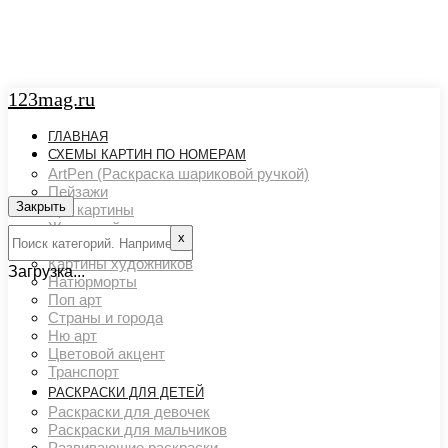
123mag.ru
ГЛАВНАЯ
СХЕМЫ КАРТИН ПО НОМЕРАМ
ArtPen (Раскраска шариковой ручкой)
Пейзажи
Закрыть
Арт картины
Животный мир
х
Люди
Картины художников
Загрузка...
Натюрморты
Поп арт
Страны и города
Ню арт
Цветовой акцент
Транспорт
РАСКРАСКИ ДЛЯ ДЕТЕЙ
Раскраски для девочек
Раскраски для мальчиков
Развивающие раскраски