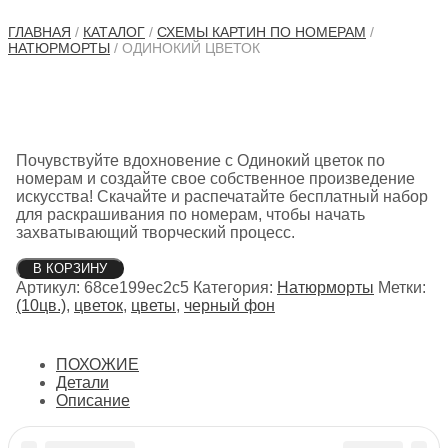
ГЛАВНАЯ
/
КАТАЛОГ
/
СХЕМЫ КАРТИН ПО НОМЕРАМ
/
НАТЮРМОРТЫ
/ ОДИНОКИЙ ЦВЕТОК
Почувствуйте вдохновение с Одинокий цветок по
номерам и создайте свое собственное произведение
искусства! Скачайте и распечатайте бесплатный набор
для раскрашивания по номерам, чтобы начать
захватывающий творческий процесс.
Количество
В КОРЗИНУ
товара
Артикул:
68ce199ec2c5
Категория:
Натюрморты
Метки:
Одинокий
(10цв.)
,
цветок
,
цветы
,
черный фон
цветок
ПОХОЖИЕ
Детали
Описание