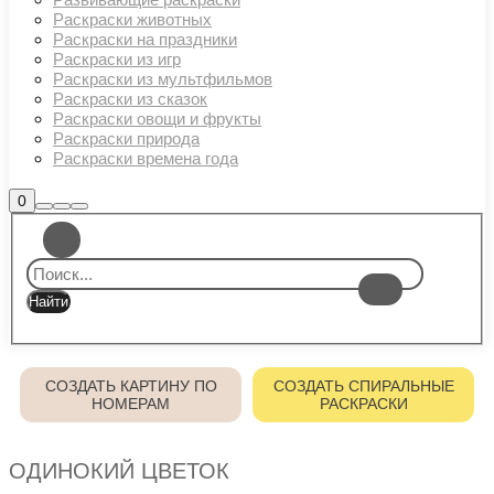
Раскраски животных
Раскраски на праздники
Раскраски из игр
Раскраски из мультфильмов
Раскраски из сказок
Раскраски овощи и фрукты
Раскраски природа
Раскраски времена года
Боковая
0
Найти
Больше
Главное
панель
информации
магазина
меню
СОЗДАТЬ КАРТИНУ ПО
СОЗДАТЬ СПИРАЛЬНЫЕ
НОМЕРАМ
РАСКРАСКИ
ОДИНОКИЙ ЦВЕТОК