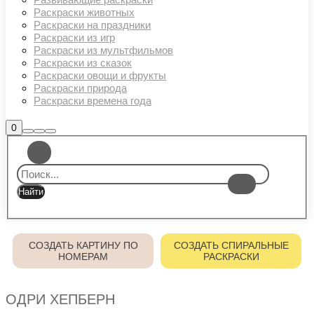
Раскраски животных
Раскраски на праздники
Раскраски из игр
Раскраски из мультфильмов
Раскраски из сказок
Раскраски овощи и фрукты
Раскраски природа
Раскраски времена года
Боковая
0
Найти
Больше
Главное
панель
информации
магазина
меню
СОЗДАТЬ КАРТИНУ ПО
СОЗДАТЬ СПИРАЛЬНЫЕ
НОМЕРАМ
РАСКРАСКИ
ОДРИ ХЕПБЕРН