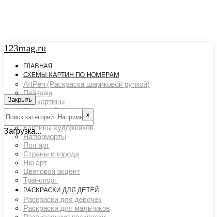
123mag.ru
ГЛАВНАЯ
СХЕМЫ КАРТИН ПО НОМЕРАМ
ArtPen (Раскраска шариковой ручкой)
Пейзажи
Закрыть
Арт картины
Животный мир
х
Люди
Картины художников
Загрузка...
Натюрморты
Поп арт
Страны и города
Ню арт
Цветовой акцент
Транспорт
РАСКРАСКИ ДЛЯ ДЕТЕЙ
Раскраски для девочек
Раскраски для мальчиков
Развивающие раскраски