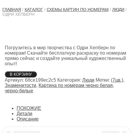
ГЛАВНАЯ
/
КАТАЛОГ
/
СХЕМЫ КАРТИН ПО НОМЕРАМ
/
ЛЮДИ
/
ОДРИ ХЕПБЕРН
Погрузитесь в мир творчества с Одри Хепберн по
номерам! Скачайте бесплатную раскраску по номерам
прямо сейчас и создайте уникальный художественный
опыт!
Количество
В КОРЗИНУ
товара
Артикул:
68ce199ec2c5
Категория:
Люди
Метки:
(7цв.)
,
Одри
Знаменитости
,
Картина по номерам черно белая
,
Хепберн
черно-белые
ПОХОЖИЕ
Детали
Описание