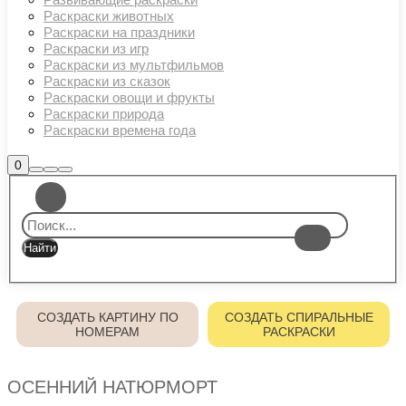
Раскраски животных
Раскраски на праздники
Раскраски из игр
Раскраски из мультфильмов
Раскраски из сказок
Раскраски овощи и фрукты
Раскраски природа
Раскраски времена года
Боковая
0
Найти
Больше
Главное
панель
информации
магазина
меню
СОЗДАТЬ КАРТИНУ ПО
СОЗДАТЬ СПИРАЛЬНЫЕ
НОМЕРАМ
РАСКРАСКИ
ОСЕННИЙ НАТЮРМОРТ