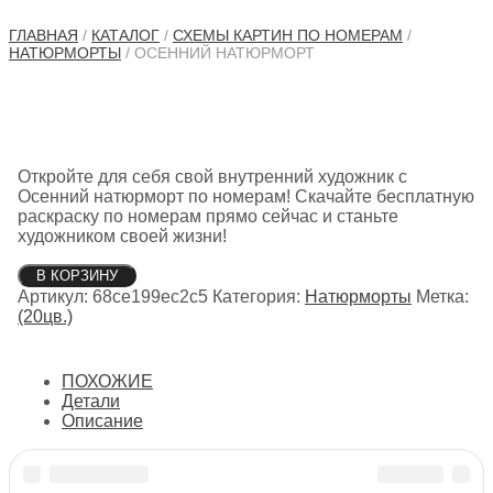
ГЛАВНАЯ
/
КАТАЛОГ
/
СХЕМЫ КАРТИН ПО НОМЕРАМ
/
НАТЮРМОРТЫ
/ ОСЕННИЙ НАТЮРМОРТ
Откройте для себя свой внутренний художник с
Осенний натюрморт по номерам! Скачайте бесплатную
раскраску по номерам прямо сейчас и станьте
художником своей жизни!
Количество
В КОРЗИНУ
товара
Артикул:
68ce199ec2c5
Категория:
Натюрморты
Метка:
Осенний
(20цв.)
натюрморт
ПОХОЖИЕ
Детали
Описание