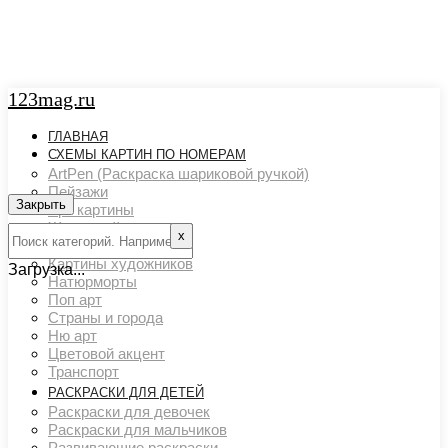
123mag.ru
ГЛАВНАЯ
СХЕМЫ КАРТИН ПО НОМЕРАМ
ArtPen (Раскраска шариковой ручкой)
Пейзажи
Закрыть
Арт картины
Животный мир
х
Люди
Картины художников
Загрузка...
Натюрморты
Поп арт
Страны и города
Ню арт
Цветовой акцент
Транспорт
РАСКРАСКИ ДЛЯ ДЕТЕЙ
Раскраски для девочек
Раскраски для мальчиков
Развивающие раскраски