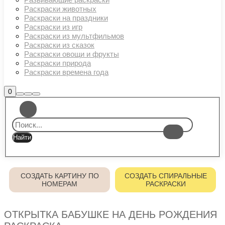
Раскраски животных
Раскраски на праздники
Раскраски из игр
Раскраски из мультфильмов
Раскраски из сказок
Раскраски овощи и фрукты
Раскраски природа
Раскраски времена года
Боковая
0
Найти
Больше
Главное
панель
информации
магазина
меню
СОЗДАТЬ КАРТИНУ ПО
СОЗДАТЬ СПИРАЛЬНЫЕ
НОМЕРАМ
РАСКРАСКИ
ОТКРЫТКА БАБУШКЕ НА ДЕНЬ РОЖДЕНИЯ