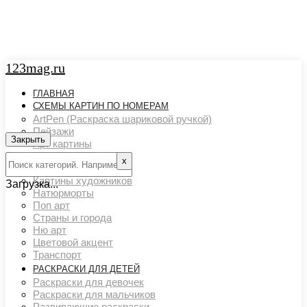
123mag.ru
ГЛАВНАЯ
СХЕМЫ КАРТИН ПО НОМЕРАМ
ArtPen (Раскраска шариковой ручкой)
Пейзажи
Закрыть
Арт картины
Животный мир
х
Люди
Картины художников
Загрузка...
Натюрморты
Поп арт
Страны и города
Ню арт
Цветовой акцент
Транспорт
РАСКРАСКИ ДЛЯ ДЕТЕЙ
Раскраски для девочек
Раскраски для мальчиков
Развивающие раскраски