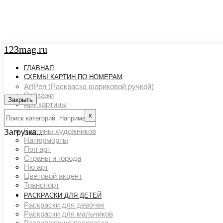
123mag.ru
ГЛАВНАЯ
СХЕМЫ КАРТИН ПО НОМЕРАМ
ArtPen (Раскраска шариковой ручкой)
Пейзажи
Закрыть
Арт картины
Животный мир
х
Люди
Картины художников
Загрузка...
Натюрморты
Поп арт
Страны и города
Ню арт
Цветовой акцент
Транспорт
РАСКРАСКИ ДЛЯ ДЕТЕЙ
Раскраски для девочек
Раскраски для мальчиков
Развивающие раскраски