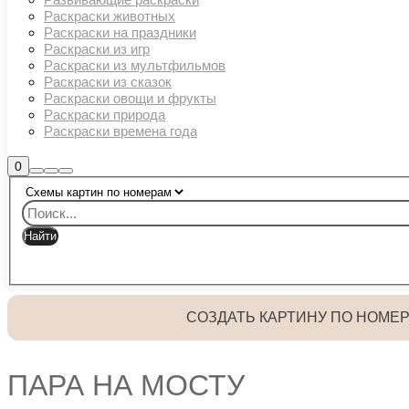
Раскраски животных
Раскраски на праздники
Раскраски из игр
Раскраски из мультфильмов
Раскраски из сказок
Раскраски овощи и фрукты
Раскраски природа
Раскраски времена года
Боковая
0
Найти
Больше
Главное
панель
информации
магазина
меню
СОЗДАТЬ КАРТИНУ ПО НОМЕ
ПАРА НА МОСТУ