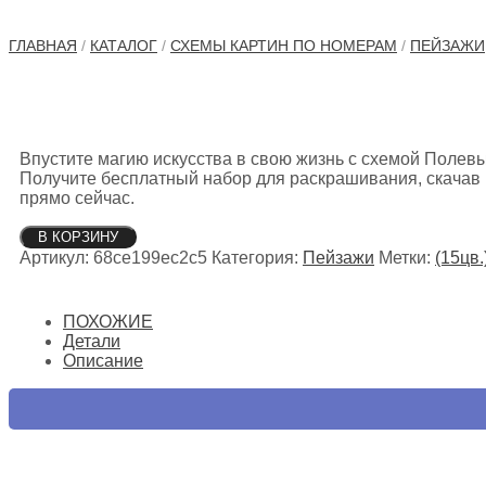
ГЛАВНАЯ
/
КАТАЛОГ
/
СХЕМЫ КАРТИН ПО НОМЕРАМ
/
ПЕЙЗАЖИ
Впустите магию искусства в свою жизнь с схемой Полевы
Получите бесплатный набор для раскрашивания, скачав и
прямо сейчас.
Количество
В КОРЗИНУ
товара
Артикул:
68ce199ec2c5
Категория:
Пейзажи
Метки:
(15цв.
Полевые
цветы
букет
ПОХОЖИЕ
Детали
Описание