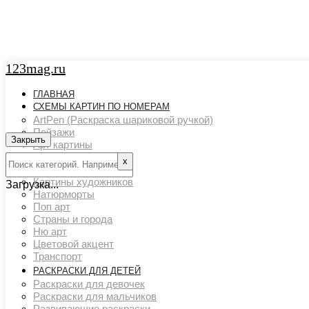
123mag.ru
ГЛАВНАЯ
СХЕМЫ КАРТИН ПО НОМЕРАМ
ArtPen (Раскраска шариковой ручкой)
Пейзажи
Закрыть
Арт картины
Животный мир
х
Люди
Картины художников
Загрузка...
Натюрморты
Поп арт
Страны и города
Ню арт
Цветовой акцент
Транспорт
РАСКРАСКИ ДЛЯ ДЕТЕЙ
Раскраски для девочек
Раскраски для мальчиков
Развивающие раскраски