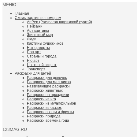
МЕНЮ
Главная
Схемы картин по номерам
ArtPen (Раскраска шариковой ручкой)
Пейзажи
Арт картины
Животный мир
Люди
Картины художников
Натюрморты
Поп арт
Страны и города
Ню арт
Цветовой акцент
Транспорт
Раскраски для детей
Раскраски для девочек
Раскраски для мальчиков
Развивающие раскраски
Раскраски животных
Раскраски на праздники
Раскраски из игр
Раскраски из мультфильмов
Раскраски из сказок
Раскраски овощи и фрукты
Раскраски природа
Раскраски времена года
123MAG.RU