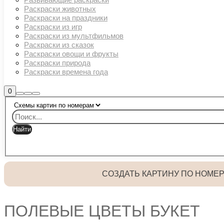
Раскраски животных
Раскраски на праздники
Раскраски из игр
Раскраски из мультфильмов
Раскраски из сказок
Раскраски овощи и фрукты
Раскраски природа
Раскраски времена года
Боковая
0
Найти
Больше
Главное
панель
информации
магазина
меню
СОЗДАТЬ КАРТИНУ ПО НОМЕ
ПОЛЕВЫЕ ЦВЕТЫ БУКЕТ