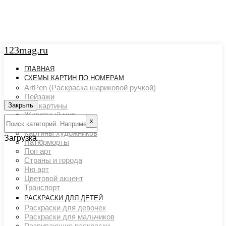
123mag.ru
ГЛАВНАЯ
СХЕМЫ КАРТИН ПО НОМЕРАМ
ArtPen (Раскраска шариковой ручкой)
Пейзажи
Закрыть
Арт картины
Животный мир
х
Люди
Картины художников
Загрузка...
Натюрморты
Поп арт
Страны и города
Ню арт
Цветовой акцент
Транспорт
РАСКРАСКИ ДЛЯ ДЕТЕЙ
Раскраски для девочек
Раскраски для мальчиков
Развивающие раскраски