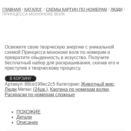
ГЛАВНАЯ
/
КАТАЛОГ
/
СХЕМЫ КАРТИН ПО НОМЕРАМ
/
ЛЮДИ
/
ПРИНЦЕССА МОНОНОКЕ ВОЛК
Освежите свою творческую энергию с уникальной
схемой Принцесса мононоке волк по номерам и
превратите обыденность в искусство. Получите
бесплатный набор для раскрашивания, скачав его и
приступив к творческому процессу.
Количество
В КОРЗИНУ
товара
Артикул:
68ce199ec2c5
Категории:
Животный мир
,
Принцесса
Люди
Метки:
(24цв.)
,
Картина по номерам волки
,
мононоке
Раскраски по номерам сложные
волк
ПОХОЖИЕ
Детали
Описание