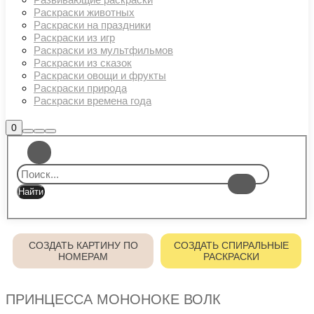
Раскраски животных
Раскраски на праздники
Раскраски из игр
Раскраски из мультфильмов
Раскраски из сказок
Раскраски овощи и фрукты
Раскраски природа
Раскраски времена года
Боковая
0
Найти
Больше
Главное
панель
информации
магазина
меню
СОЗДАТЬ КАРТИНУ ПО
СОЗДАТЬ СПИРАЛЬНЫЕ
НОМЕРАМ
РАСКРАСКИ
ПРИНЦЕССА МОНОНОКЕ ВОЛК