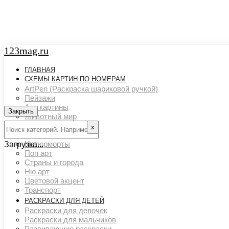
123mag.ru
ГЛАВНАЯ
СХЕМЫ КАРТИН ПО НОМЕРАМ
ArtPen (Раскраска шариковой ручкой)
Пейзажи
Арт картины
Закрыть
Животный мир
Люди
х
Картины художников
Натюрморты
Загрузка...
Поп арт
Страны и города
Ню арт
Цветовой акцент
Транспорт
РАСКРАСКИ ДЛЯ ДЕТЕЙ
Раскраски для девочек
Раскраски для мальчиков
Развивающие раскраски