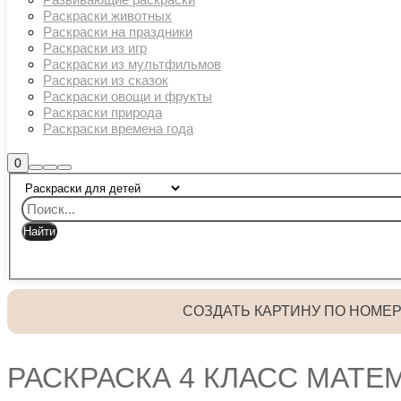
Раскраски животных
Раскраски на праздники
Раскраски из игр
Раскраски из мультфильмов
Раскраски из сказок
Раскраски овощи и фрукты
Раскраски природа
Раскраски времена года
Боковая
0
Найти
Больше
Главное
панель
информации
магазина
меню
СОЗДАТЬ КАРТИНУ ПО НОМЕ
РАСКРАСКА 4 КЛАСС МАТЕ