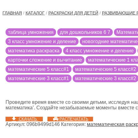
ГЛАВНАЯ
/
КАТАЛОГ
/
РАСКРАСКИ ДЛЯ ДЕТЕЙ
/
РАЗВИВАЮЩИЕ 
таблица умножения
для дошкольников 6 7
Математи
3 класс умножение и деление
новогодние математиче
математика раскраска
4 класс умножение и деление
карточки сложение и вычитание
математические 1 кл
математические 5 класс#1
математические 5 класс#2
математические 3 класс#1
математические 3 класс#2
Проведите время вместе со своими детьми, исследуя на
математика’. Создайте незабываемые моменты вместе с
СКАЧАТЬ
РАСПЕЧАТАТЬ
Артикул:
096b9499d146
Категория:
математическая раскр