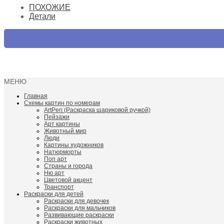
ПОХОЖИЕ
Детали
МЕНЮ
Главная
Схемы картин по номерам
ArtPen (Раскраска шариковой ручкой)
Пейзажи
Арт картины
Животный мир
Люди
Картины художников
Натюрморты
Поп арт
Страны и города
Ню арт
Цветовой акцент
Транспорт
Раскраски для детей
Раскраски для девочек
Раскраски для мальчиков
Развивающие раскраски
Раскраски животных