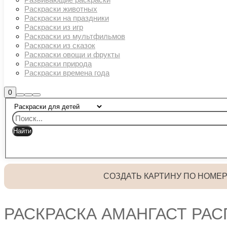
Раскраски животных
Раскраски на праздники
Раскраски из игр
Раскраски из мультфильмов
Раскраски из сказок
Раскраски овощи и фрукты
Раскраски природа
Раскраски времена года
Боковая
0
Найти
Больше
Главное
панель
информации
магазина
меню
СОЗДАТЬ КАРТИНУ ПО НОМЕ
РАСКРАСКА АМАНГАСТ РАС