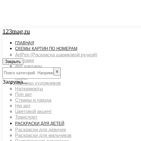
123mag.ru
ГЛАВНАЯ
СХЕМЫ КАРТИН ПО НОМЕРАМ
ArtPen (Раскраска шариковой ручкой)
Пейзажи
Закрыть
Арт картины
х
Животный мир
Люди
Загрузка...
Картины художников
Натюрморты
Поп арт
Страны и города
Ню арт
Цветовой акцент
Транспорт
РАСКРАСКИ ДЛЯ ДЕТЕЙ
Раскраски для девочек
Раскраски для мальчиков
Развивающие раскраски