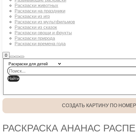
Раскраски животных
Раскраски на праздники
Раскраски из игр
Раскраски из мультфильмов
Раскраски из сказок
Раскраски овощи и фрукты
Раскраски природа
Раскраски времена года
Боковая
0
Найти
Больше
Главное
панель
информации
магазина
меню
СОЗДАТЬ КАРТИНУ ПО НОМЕ
РАСКРАСКА АНАНАС РАСПЕ