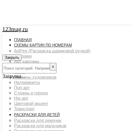
123mag.ru
ГЛАВНАЯ
СХЕМЫ КАРТИН ПО НОМЕРАМ
ArtPen (Раскраска шариковой ручкой)
Пейзажи
Закрыть
Арт картины
Животный мир
х
Люди
Загрузка...
Картины художников
Натюрморты
Поп арт
Страны и города
Ню арт
Цветовой акцент
Транспорт
РАСКРАСКИ ДЛЯ ДЕТЕЙ
Раскраски для девочек
Раскраски для мальчиков
Развивающие раскраски