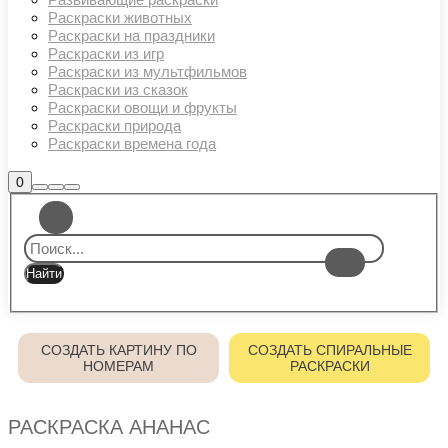
Раскраски животных
Раскраски на праздники
Раскраски из игр
Раскраски из мультфильмов
Раскраски из сказок
Раскраски овощи и фрукты
Раскраски природа
Раскраски времена года
Боковая
0
Найти
Больше
Главное
панель
информации
магазина
меню
СОЗДАТЬ КАРТИНУ ПО
СОЗДАТЬ СПИРАЛЬНЫЕ
НОМЕРАМ
РАСКРАСКИ
РАСКРАСКА АНАНАС