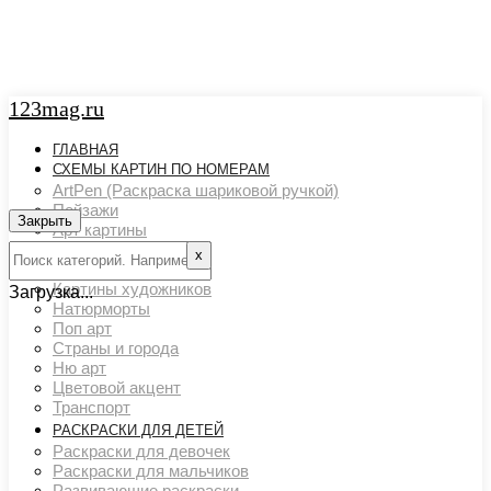
123mag.ru
ГЛАВНАЯ
СХЕМЫ КАРТИН ПО НОМЕРАМ
ArtPen (Раскраска шариковой ручкой)
Пейзажи
Закрыть
Арт картины
Животный мир
х
Люди
Картины художников
Загрузка...
Натюрморты
Поп арт
Страны и города
Ню арт
Цветовой акцент
Транспорт
РАСКРАСКИ ДЛЯ ДЕТЕЙ
Раскраски для девочек
Раскраски для мальчиков
Развивающие раскраски