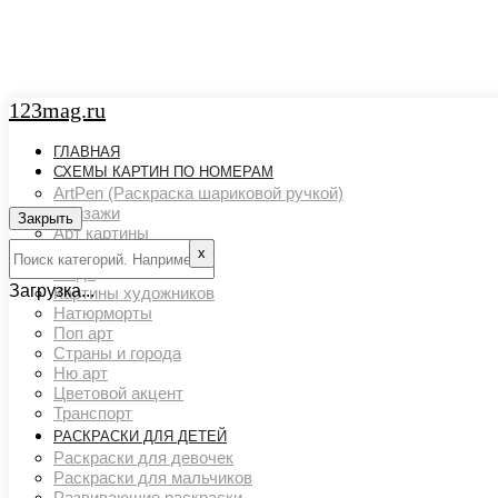
123mag.ru
ГЛАВНАЯ
СХЕМЫ КАРТИН ПО НОМЕРАМ
ArtPen (Раскраска шариковой ручкой)
Пейзажи
Закрыть
Арт картины
Животный мир
х
Люди
Загрузка...
Картины художников
Натюрморты
Поп арт
Страны и города
Ню арт
Цветовой акцент
Транспорт
РАСКРАСКИ ДЛЯ ДЕТЕЙ
Раскраски для девочек
Раскраски для мальчиков
Развивающие раскраски