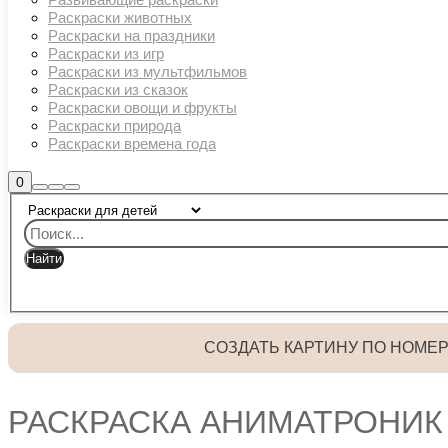
Раскраски животных
Раскраски на праздники
Раскраски из игр
Раскраски из мультфильмов
Раскраски из сказок
Раскраски овощи и фрукты
Раскраски природа
Раскраски времена года
Боковая
0
Найти
Больше
Главное
панель
информации
магазина
меню
СОЗДАТЬ КАРТИНУ ПО НОМЕ
РАСКРАСКА АНИМАТРОНИК