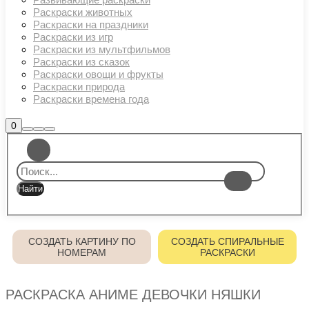
Раскраски животных
Раскраски на праздники
Раскраски из игр
Раскраски из мультфильмов
Раскраски из сказок
Раскраски овощи и фрукты
Раскраски природа
Раскраски времена года
Боковая
0
Найти
Больше
Главное
панель
информации
магазина
меню
СОЗДАТЬ КАРТИНУ ПО
СОЗДАТЬ СПИРАЛЬНЫЕ
НОМЕРАМ
РАСКРАСКИ
РАСКРАСКА АНИМЕ ДЕВОЧКИ НЯШКИ