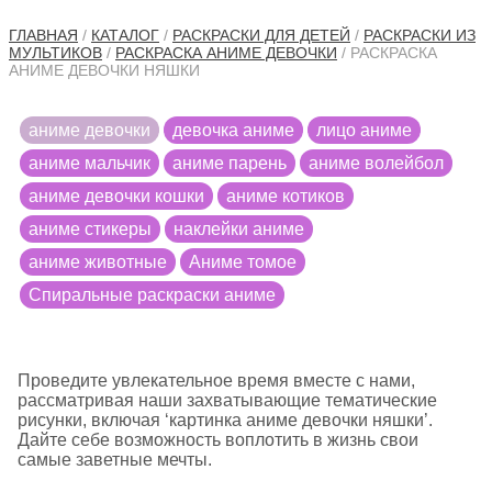
ГЛАВНАЯ
/
КАТАЛОГ
/
РАСКРАСКИ ДЛЯ ДЕТЕЙ
/
РАСКРАСКИ ИЗ
МУЛЬТИКОВ
/
РАСКРАСКА АНИМЕ ДЕВОЧКИ
/ РАСКРАСКА
АНИМЕ ДЕВОЧКИ НЯШКИ
аниме девочки
девочка аниме
лицо аниме
аниме мальчик
аниме парень
аниме волейбол
аниме девочки кошки
аниме котиков
аниме стикеры
наклейки аниме
аниме животные
Аниме томое
Cпиральные раскраски аниме
Проведите увлекательное время вместе с нами,
рассматривая наши захватывающие тематические
рисунки, включая ‘картинка аниме девочки няшки’.
Дайте себе возможность воплотить в жизнь свои
самые заветные мечты.