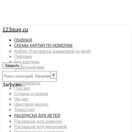
123mag.ru
ГЛАВНАЯ
СХЕМЫ КАРТИН ПО НОМЕРАМ
ArtPen (Раскраска шариковой ручкой)
Пейзажи
Арт картины
Закрыть
Животный мир
Люди
х
Картины художников
Натюрморты
Загрузка...
Поп арт
Страны и города
Ню арт
Цветовой акцент
Транспорт
РАСКРАСКИ ДЛЯ ДЕТЕЙ
Раскраски для девочек
Раскраски для мальчиков
Развивающие раскраски