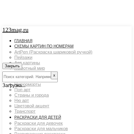
123mag.ru
ГЛАВНАЯ
СХЕМЫ КАРТИН ПО НОМЕРАМ
ArtPen (Раскраска шариковой ручкой)
Пейзажи
Арт картины
Закрыть
Животный мир
Люди
х
Картины художников
Натюрморты
Загрузка...
Поп арт
Страны и города
Ню арт
Цветовой акцент
Транспорт
РАСКРАСКИ ДЛЯ ДЕТЕЙ
Раскраски для девочек
Раскраски для мальчиков
Развивающие раскраски