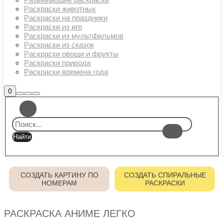
Раскраски животных
Раскраски на праздники
Раскраски из игр
Раскраски из мультфильмов
Раскраски из сказок
Раскраски овощи и фрукты
Раскраски природа
Раскраски времена года
Боковая
0
Найти
Больше
Главное
панель
информации
магазина
меню
СОЗДАТЬ КАРТИНУ ПО
СОЗДАТЬ СПИРАЛЬНЫЕ
НОМЕРАМ
РАСКРАСКИ
РАСКРАСКА АНИМЕ ЛЕГКО