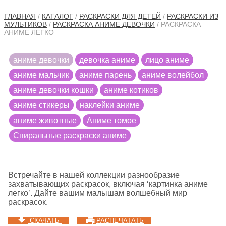
ГЛАВНАЯ
/
КАТАЛОГ
/
РАСКРАСКИ ДЛЯ ДЕТЕЙ
/
РАСКРАСКИ ИЗ
МУЛЬТИКОВ
/
РАСКРАСКА АНИМЕ ДЕВОЧКИ
/ РАСКРАСКА
АНИМЕ ЛЕГКО
аниме девочки
девочка аниме
лицо аниме
аниме мальчик
аниме парень
аниме волейбол
аниме девочки кошки
аниме котиков
аниме стикеры
наклейки аниме
аниме животные
Аниме томое
Cпиральные раскраски аниме
Встречайте в нашей коллекции разнообразие
захватывающих раскрасок, включая ‘картинка аниме
легко’. Дайте вашим малышам волшебный мир
раскрасок.
СКАЧАТЬ
РАСПЕЧАТАТЬ