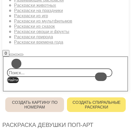
Раскраски животных
Раскраски на праздники
Раскраски из игр
Раскраски из мультфильмов
Раскраски из сказок
Раскраски овощи и фрукты
Раскраски природа
Раскраски времена года
Боковая
0
Найти
Больше
Главное
панель
информации
магазина
меню
СОЗДАТЬ КАРТИНУ ПО
СОЗДАТЬ СПИРАЛЬНЫЕ
НОМЕРАМ
РАСКРАСКИ
РАСКРАСКА ДЕВУШКИ ПОП-АРТ