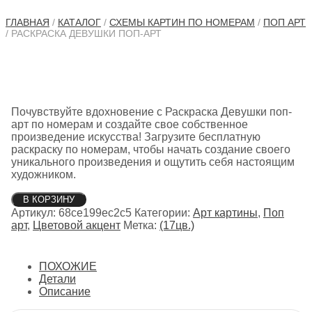
ГЛАВНАЯ
/
КАТАЛОГ
/
СХЕМЫ КАРТИН ПО НОМЕРАМ
/
ПОП АРТ
/ РАСКРАСКА ДЕВУШКИ ПОП-АРТ
Почувствуйте вдохновение с Раскраска Девушки поп-
арт по номерам и создайте свое собственное
произведение искусства! Загрузите бесплатную
раскраску по номерам, чтобы начать создание своего
уникального произведения и ощутить себя настоящим
художником.
Количество
В КОРЗИНУ
товара
Артикул:
68ce199ec2c5
Категории:
Арт картины
,
Поп
Раскраска
арт
,
Цветовой акцент
Метка:
(17цв.)
Девушки
поп-
арт
ПОХОЖИЕ
Детали
Описание