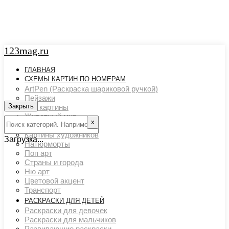
123mag.ru
ГЛАВНАЯ
СХЕМЫ КАРТИН ПО НОМЕРАМ
ArtPen (Раскраска шариковой ручкой)
Пейзажи
Закрыть
Арт картины
Животный мир
х
Люди
Картины художников
Загрузка...
Натюрморты
Поп арт
Страны и города
Ню арт
Цветовой акцент
Транспорт
РАСКРАСКИ ДЛЯ ДЕТЕЙ
Раскраски для девочек
Раскраски для мальчиков
Развивающие раскраски