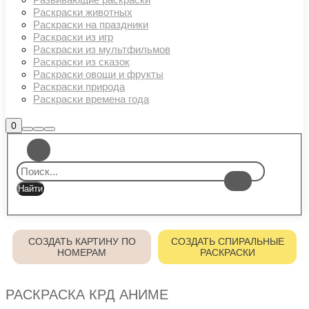
Раскраски животных
Раскраски на праздники
Раскраски из игр
Раскраски из мультфильмов
Раскраски из сказок
Раскраски овощи и фрукты
Раскраски природа
Раскраски времена года
Боковая
0
Найти
Больше
Главное
панель
информации
магазина
меню
СОЗДАТЬ КАРТИНУ ПО
СОЗДАТЬ СПИРАЛЬНЫЕ
НОМЕРАМ
РАСКРАСКИ
РАСКРАСКА КРД АНИМЕ