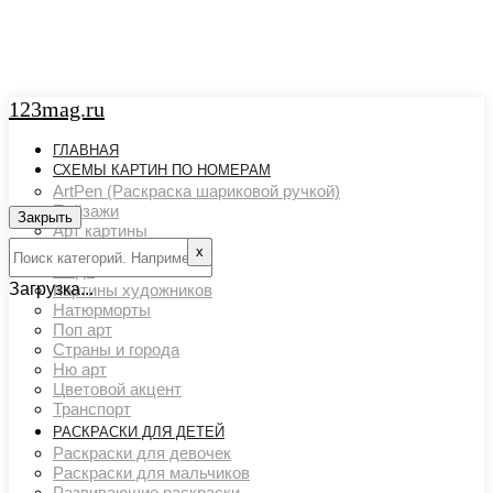
123mag.ru
ГЛАВНАЯ
СХЕМЫ КАРТИН ПО НОМЕРАМ
ArtPen (Раскраска шариковой ручкой)
Пейзажи
Закрыть
Арт картины
Животный мир
х
Люди
Загрузка...
Картины художников
Натюрморты
Поп арт
Страны и города
Ню арт
Цветовой акцент
Транспорт
РАСКРАСКИ ДЛЯ ДЕТЕЙ
Раскраски для девочек
Раскраски для мальчиков
Развивающие раскраски