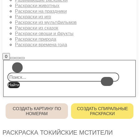
Раскраски животных
Раскраски на праздники
Раскраски из игр
Раскраски из мультфильмов
Раскраски из сказок
Раскраски овощи и фрукты
Раскраски природа
Раскраски времена года
Боковая
0
Найти
Больше
Главное
панель
информации
магазина
меню
СОЗДАТЬ КАРТИНУ ПО
СОЗДАТЬ СПИРАЛЬНЫЕ
НОМЕРАМ
РАСКРАСКИ
РАСКРАСКА ТОКИЙСКИЕ МСТИТЕЛИ