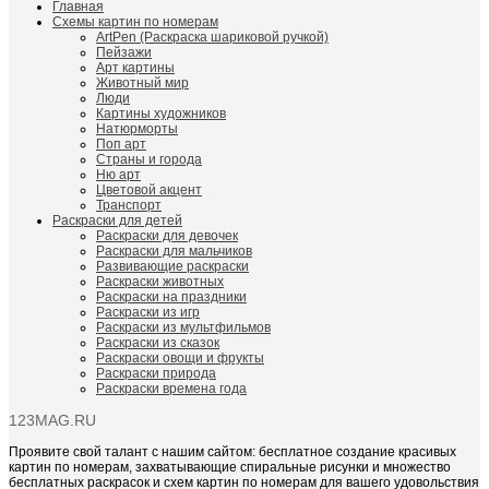
Главная
Схемы картин по номерам
ArtPen (Раскраска шариковой ручкой)
Пейзажи
Арт картины
Животный мир
Люди
Картины художников
Натюрморты
Поп арт
Страны и города
Ню арт
Цветовой акцент
Транспорт
Раскраски для детей
Раскраски для девочек
Раскраски для мальчиков
Развивающие раскраски
Раскраски животных
Раскраски на праздники
Раскраски из игр
Раскраски из мультфильмов
Раскраски из сказок
Раскраски овощи и фрукты
Раскраски природа
Раскраски времена года
123MAG.RU
Проявите свой талант с нашим сайтом: бесплатное создание красивых
картин по номерам, захватывающие спиральные рисунки и множество
бесплатных раскрасок и схем картин по номерам для вашего удовольствия