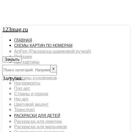
123mag.ru
ГЛАВНАЯ
СХЕМЫ КАРТИН ПО НОМЕРАМ
ArtPen (Раскраска шариковой ручкой)
Пейзажи
Закрыть
Арт картины
Животный мир
х
Люди
Картины художников
Загрузка...
Натюрморты
Поп арт
Страны и города
Ню арт
Цветовой акцент
Транспорт
РАСКРАСКИ ДЛЯ ДЕТЕЙ
Раскраски для девочек
Раскраски для мальчиков
Развивающие раскраски