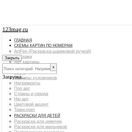
123mag.ru
ГЛАВНАЯ
СХЕМЫ КАРТИН ПО НОМЕРАМ
ArtPen (Раскраска шариковой ручкой)
Пейзажи
Закрыть
Арт картины
Животный мир
х
Люди
Загрузка...
Картины художников
Натюрморты
Поп арт
Страны и города
Ню арт
Цветовой акцент
Транспорт
РАСКРАСКИ ДЛЯ ДЕТЕЙ
Раскраски для девочек
Раскраски для мальчиков
Развивающие раскраски