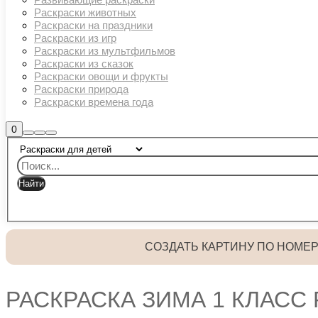
Раскраски животных
Раскраски на праздники
Раскраски из игр
Раскраски из мультфильмов
Раскраски из сказок
Раскраски овощи и фрукты
Раскраски природа
Раскраски времена года
Боковая
0
Найти
Больше
Главное
панель
информации
магазина
меню
СОЗДАТЬ КАРТИНУ ПО НОМЕ
РАСКРАСКА ЗИМА 1 КЛАСС