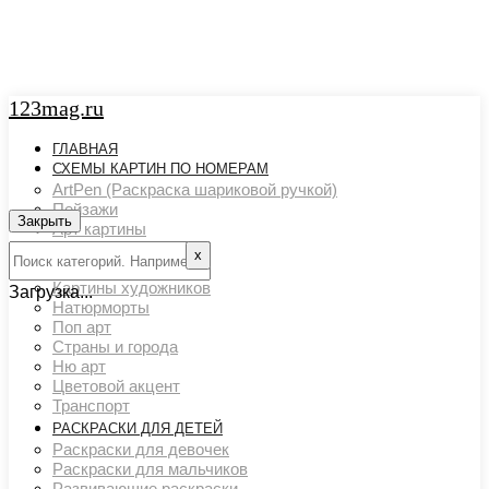
123mag.ru
ГЛАВНАЯ
СХЕМЫ КАРТИН ПО НОМЕРАМ
ArtPen (Раскраска шариковой ручкой)
Пейзажи
Закрыть
Арт картины
Животный мир
х
Люди
Картины художников
Загрузка...
Натюрморты
Поп арт
Страны и города
Ню арт
Цветовой акцент
Транспорт
РАСКРАСКИ ДЛЯ ДЕТЕЙ
Раскраски для девочек
Раскраски для мальчиков
Развивающие раскраски