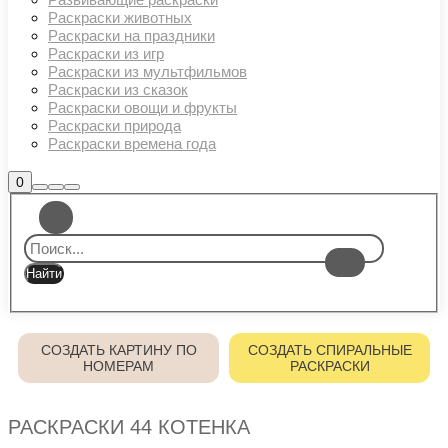
Раскраски животных
Раскраски на праздники
Раскраски из игр
Раскраски из мультфильмов
Раскраски из сказок
Раскраски овощи и фрукты
Раскраски природа
Раскраски времена года
Боковая
0
Найти
Больше
Главное
панель
информации
магазина
меню
СОЗДАТЬ КАРТИНУ ПО
СОЗДАТЬ СПИРАЛЬНЫЕ
НОМЕРАМ
РАСКРАСКИ
РАСКРАСКИ 44 КОТЕНКА