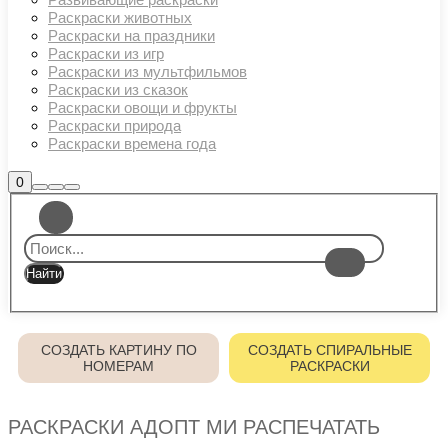
Раскраски животных
Раскраски на праздники
Раскраски из игр
Раскраски из мультфильмов
Раскраски из сказок
Раскраски овощи и фрукты
Раскраски природа
Раскраски времена года
Боковая
0
Найти
Больше
Главное
панель
информации
магазина
меню
СОЗДАТЬ КАРТИНУ ПО
СОЗДАТЬ СПИРАЛЬНЫЕ
НОМЕРАМ
РАСКРАСКИ
РАСКРАСКИ АДОПТ МИ РАСПЕЧАТАТЬ