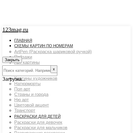
123mag.ru
ГЛАВНАЯ
СХЕМЫ КАРТИН ПО НОМЕРАМ
ArtPen (Раскраска шариковой ручкой)
Пейзажи
Закрыть
Арт картины
Животный мир
х
Люди
Картины художников
Загрузка...
Натюрморты
Поп арт
Страны и города
Ню арт
Цветовой акцент
Транспорт
РАСКРАСКИ ДЛЯ ДЕТЕЙ
Раскраски для девочек
Раскраски для мальчиков
Развивающие раскраски