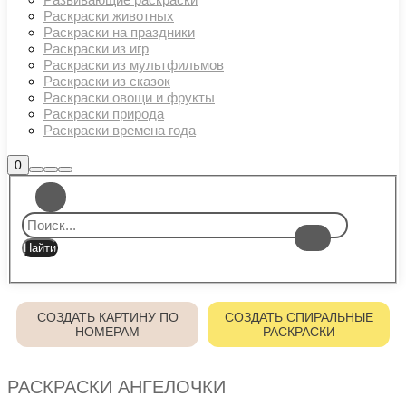
Раскраски животных
Раскраски на праздники
Раскраски из игр
Раскраски из мультфильмов
Раскраски из сказок
Раскраски овощи и фрукты
Раскраски природа
Раскраски времена года
Боковая
0
Найти
Больше
Главное
панель
информации
магазина
меню
СОЗДАТЬ КАРТИНУ ПО
СОЗДАТЬ СПИРАЛЬНЫЕ
НОМЕРАМ
РАСКРАСКИ
РАСКРАСКИ АНГЕЛОЧКИ