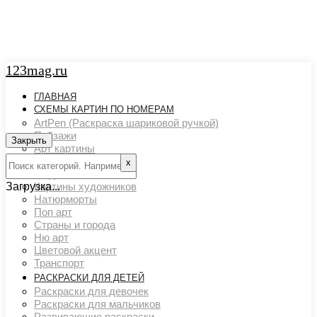
123mag.ru
ГЛАВНАЯ
СХЕМЫ КАРТИН ПО НОМЕРАМ
ArtPen (Раскраска шариковой ручкой)
Пейзажи
Закрыть
Арт картины
Животный мир
х
Люди
Загрузка...
Картины художников
Натюрморты
Поп арт
Страны и города
Ню арт
Цветовой акцент
Транспорт
РАСКРАСКИ ДЛЯ ДЕТЕЙ
Раскраски для девочек
Раскраски для мальчиков
Развивающие раскраски