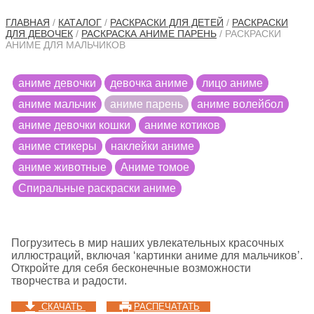
ГЛАВНАЯ
/
КАТАЛОГ
/
РАСКРАСКИ ДЛЯ ДЕТЕЙ
/
РАСКРАСКИ
ДЛЯ ДЕВОЧЕК
/
РАСКРАСКА АНИМЕ ПАРЕНЬ
/ РАСКРАСКИ
АНИМЕ ДЛЯ МАЛЬЧИКОВ
аниме девочки
девочка аниме
лицо аниме
аниме мальчик
аниме парень
аниме волейбол
аниме девочки кошки
аниме котиков
аниме стикеры
наклейки аниме
аниме животные
Аниме томое
Cпиральные раскраски аниме
Погрузитесь в мир наших увлекательных красочных
иллюстраций, включая ‘картинки аниме для мальчиков’.
Откройте для себя бесконечные возможности
творчества и радости.
СКАЧАТЬ
РАСПЕЧАТАТЬ