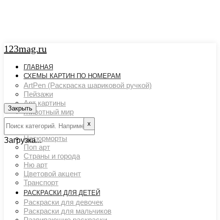
123mag.ru
ГЛАВНАЯ
СХЕМЫ КАРТИН ПО НОМЕРАМ
ArtPen (Раскраска шариковой ручкой)
Пейзажи
Арт картины
Закрыть
Животный мир
Люди
х
Картины художников
Натюрморты
Загрузка...
Поп арт
Страны и города
Ню арт
Цветовой акцент
Транспорт
РАСКРАСКИ ДЛЯ ДЕТЕЙ
Раскраски для девочек
Раскраски для мальчиков
Развивающие раскраски