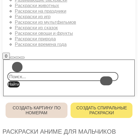
Раскраски животных
Раскраски на праздники
Раскраски из игр
Раскраски из мультфильмов
Раскраски из сказок
Раскраски овощи и фрукты
Раскраски природа
Раскраски времена года
Боковая
0
Найти
Больше
Главное
панель
информации
магазина
меню
СОЗДАТЬ КАРТИНУ ПО
СОЗДАТЬ СПИРАЛЬНЫЕ
НОМЕРАМ
РАСКРАСКИ
РАСКРАСКИ АНИМЕ ДЛЯ МАЛЬЧИКОВ