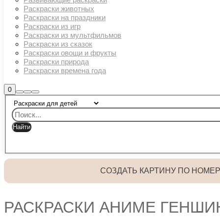
Раскраски животных
Раскраски на праздники
Раскраски из игр
Раскраски из мультфильмов
Раскраски из сказок
Раскраски овощи и фрукты
Раскраски природа
Раскраски времена года
Боковая
0
Найти
Больше
Главное
панель
информации
магазина
меню
СОЗДАТЬ КАРТИНУ ПО НОМЕ
РАСКРАСКИ АНИМЕ ГЕНШИ