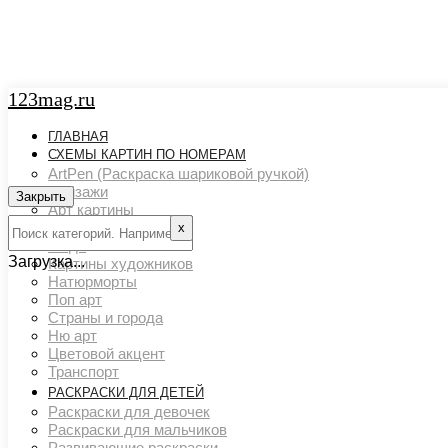
123mag.ru
ГЛАВНАЯ
СХЕМЫ КАРТИН ПО НОМЕРАМ
ArtPen (Раскраска шариковой ручкой)
Пейзажи
Закрыть
Арт картины
Животный мир
х
Люди
Загрузка...
Картины художников
Натюрморты
Поп арт
Страны и города
Ню арт
Цветовой акцент
Транспорт
РАСКРАСКИ ДЛЯ ДЕТЕЙ
Раскраски для девочек
Раскраски для мальчиков
Развивающие раскраски