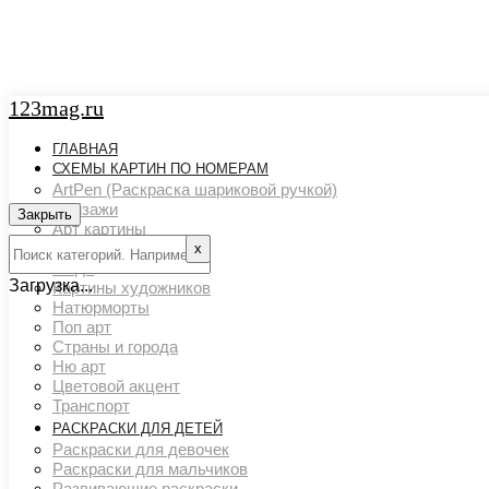
123mag.ru
ГЛАВНАЯ
СХЕМЫ КАРТИН ПО НОМЕРАМ
ArtPen (Раскраска шариковой ручкой)
Пейзажи
Закрыть
Арт картины
Животный мир
х
Люди
Загрузка...
Картины художников
Натюрморты
Поп арт
Страны и города
Ню арт
Цветовой акцент
Транспорт
РАСКРАСКИ ДЛЯ ДЕТЕЙ
Раскраски для девочек
Раскраски для мальчиков
Развивающие раскраски