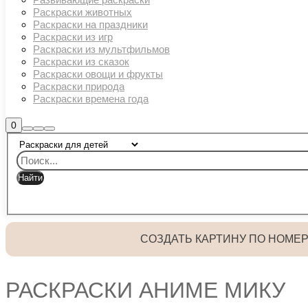
Раскраски животных
Раскраски на праздники
Раскраски из игр
Раскраски из мультфильмов
Раскраски из сказок
Раскраски овощи и фрукты
Раскраски природа
Раскраски времена года
Боковая
0
Найти
Больше
Главное
панель
информации
магазина
меню
СОЗДАТЬ КАРТИНУ ПО НОМЕ
РАСКРАСКИ АНИМЕ МИКУ