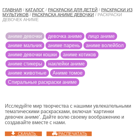
ГЛАВНАЯ
/
КАТАЛОГ
/
РАСКРАСКИ ДЛЯ ДЕТЕЙ
/
РАСКРАСКИ ИЗ
МУЛЬТИКОВ
/
РАСКРАСКА АНИМЕ ДЕВОЧКИ
/ РАСКРАСКИ
ДЕВОЧЕК АНИМЕ
аниме девочки
девочка аниме
лицо аниме
аниме мальчик
аниме парень
аниме волейбол
аниме девочки кошки
аниме котиков
аниме стикеры
наклейки аниме
аниме животные
Аниме томое
Cпиральные раскраски аниме
Исследуйте мир творчества с нашими увлекательными
тематическими раскрасками, включая ‘картинки
девочек аниме’. Дайте волю своему воображению и
создавайте вместе с нами.
СКАЧАТЬ
РАСПЕЧАТАТЬ