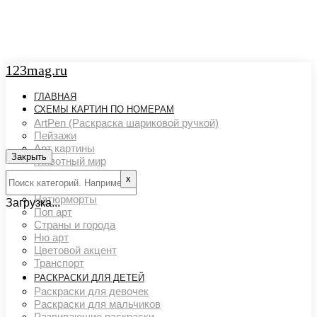
123mag.ru
ГЛАВНАЯ
СХЕМЫ КАРТИН ПО НОМЕРАМ
ArtPen (Раскраска шариковой ручкой)
Пейзажи
Арт картины
Закрыть
Животный мир
Люди
х
Картины художников
Натюрморты
Загрузка...
Поп арт
Страны и города
Ню арт
Цветовой акцент
Транспорт
РАСКРАСКИ ДЛЯ ДЕТЕЙ
Раскраски для девочек
Раскраски для мальчиков
Развивающие раскраски