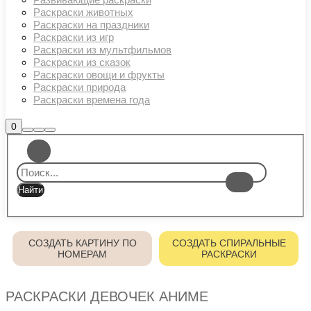
Раскраски животных
Раскраски на праздники
Раскраски из игр
Раскраски из мультфильмов
Раскраски из сказок
Раскраски овощи и фрукты
Раскраски природа
Раскраски времена года
Боковая
0
Найти
Больше
Главное
панель
информации
магазина
меню
СОЗДАТЬ КАРТИНУ ПО
СОЗДАТЬ СПИРАЛЬНЫЕ
НОМЕРАМ
РАСКРАСКИ
РАСКРАСКИ ДЕВОЧЕК АНИМЕ