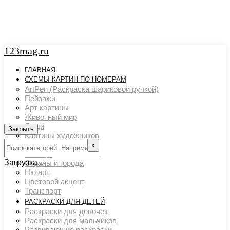
123mag.ru
ГЛАВНАЯ
СХЕМЫ КАРТИН ПО НОМЕРАМ
ArtPen (Раскраска шариковой ручкой)
Пейзажи
Арт картины
Животный мир
Люди
Закрыть
Картины художников
Натюрморты
х
Поп арт
Загрузка...
Страны и города
Ню арт
Цветовой акцент
Транспорт
РАСКРАСКИ ДЛЯ ДЕТЕЙ
Раскраски для девочек
Раскраски для мальчиков
Развивающие раскраски