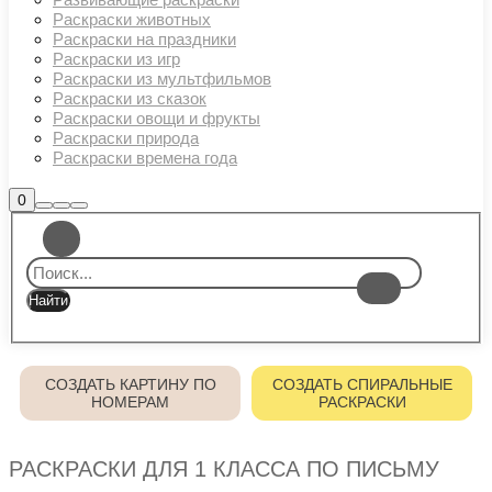
Раскраски животных
Раскраски на праздники
Раскраски из игр
Раскраски из мультфильмов
Раскраски из сказок
Раскраски овощи и фрукты
Раскраски природа
Раскраски времена года
Боковая
0
Найти
Больше
Главное
панель
информации
магазина
меню
СОЗДАТЬ КАРТИНУ ПО
СОЗДАТЬ СПИРАЛЬНЫЕ
НОМЕРАМ
РАСКРАСКИ
РАСКРАСКИ ДЛЯ 1 КЛАССА ПО ПИСЬМУ