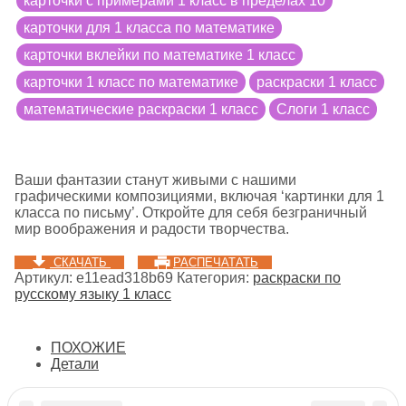
карточки с примерами 1 класс в пределах 10
карточки для 1 класса по математике
карточки вклейки по математике 1 класс
карточки 1 класс по математике
раскраски 1 класс
математические раскраски 1 класс
Слоги 1 класс
Ваши фантазии станут живыми с нашими
графическими композициями, включая ‘картинки для 1
класса по письму’. Откройте для себя безграничный
мир воображения и радости творчества.
СКАЧАТЬ
РАСПЕЧАТАТЬ
Артикул:
e11ead318b69
Категория:
раскраски по
русскому языку 1 класс
ПОХОЖИЕ
Детали