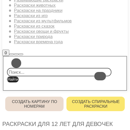
Раскраски животных
Раскраски на праздники
Раскраски из игр
Раскраски из мультфильмов
Раскраски из сказок
Раскраски овощи и фрукты
Раскраски природа
Раскраски времена года
Боковая
0
Найти
Больше
Главное
панель
информации
магазина
меню
СОЗДАТЬ КАРТИНУ ПО
СОЗДАТЬ СПИРАЛЬНЫЕ
НОМЕРАМ
РАСКРАСКИ
РАСКРАСКИ ДЛЯ 12 ЛЕТ ДЛЯ ДЕВОЧЕК