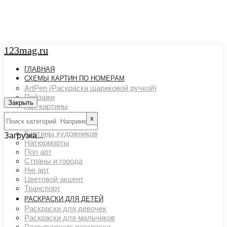
123mag.ru
ГЛАВНАЯ
СХЕМЫ КАРТИН ПО НОМЕРАМ
ArtPen (Раскраска шариковой ручкой)
Пейзажи
Закрыть
Арт картины
Животный мир
х
Люди
Картины художников
Загрузка...
Натюрморты
Поп арт
Страны и города
Ню арт
Цветовой акцент
Транспорт
РАСКРАСКИ ДЛЯ ДЕТЕЙ
Раскраски для девочек
Раскраски для мальчиков
Развивающие раскраски