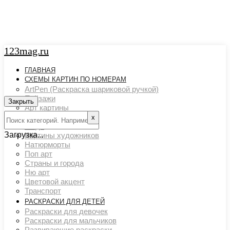
123mag.ru
ГЛАВНАЯ
СХЕМЫ КАРТИН ПО НОМЕРАМ
ArtPen (Раскраска шариковой ручкой)
Пейзажи
Закрыть
Арт картины
Животный мир
х
Люди
Загрузка...
Картины художников
Натюрморты
Поп арт
Страны и города
Ню арт
Цветовой акцент
Транспорт
РАСКРАСКИ ДЛЯ ДЕТЕЙ
Раскраски для девочек
Раскраски для мальчиков
Развивающие раскраски