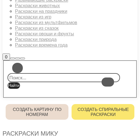
Раскраски животных
Раскраски на праздники
Раскраски из игр
Раскраски из мультфильмов
Раскраски из сказок
Раскраски овощи и фрукты
Раскраски природа
Раскраски времена года
Боковая
0
Найти
Больше
Главное
панель
информации
магазина
меню
СОЗДАТЬ КАРТИНУ ПО
СОЗДАТЬ СПИРАЛЬНЫЕ
НОМЕРАМ
РАСКРАСКИ
РАСКРАСКИ МИКУ