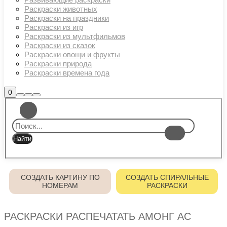
Раскраски животных
Раскраски на праздники
Раскраски из игр
Раскраски из мультфильмов
Раскраски из сказок
Раскраски овощи и фрукты
Раскраски природа
Раскраски времена года
Боковая
0
Найти
Больше
Главное
панель
информации
магазина
меню
СОЗДАТЬ КАРТИНУ ПО
СОЗДАТЬ СПИРАЛЬНЫЕ
НОМЕРАМ
РАСКРАСКИ
РАСКРАСКИ РАСПЕЧАТАТЬ АМОНГ АС