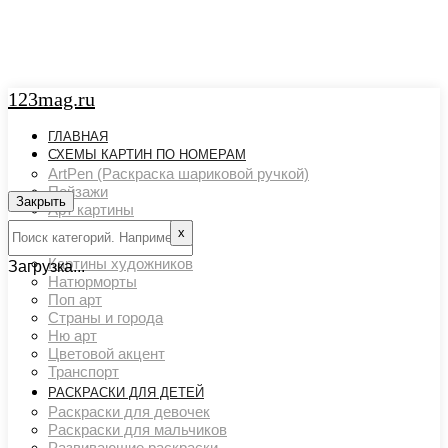
123mag.ru
ГЛАВНАЯ
СХЕМЫ КАРТИН ПО НОМЕРАМ
ArtPen (Раскраска шариковой ручкой)
Пейзажи
Закрыть
Арт картины
Животный мир
х
Люди
Картины художников
Загрузка...
Натюрморты
Поп арт
Страны и города
Ню арт
Цветовой акцент
Транспорт
РАСКРАСКИ ДЛЯ ДЕТЕЙ
Раскраски для девочек
Раскраски для мальчиков
Развивающие раскраски