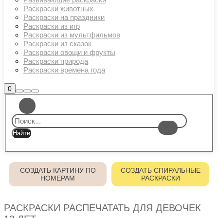
Раскраски животных
Раскраски на праздники
Раскраски из игр
Раскраски из мультфильмов
Раскраски из сказок
Раскраски овощи и фрукты
Раскраски природа
Раскраски времена года
Боковая
0
Найти
Больше
Главное
панель
информации
магазина
меню
СОЗДАТЬ КАРТИНУ ПО
СОЗДАТЬ СПИРАЛЬНЫЕ
НОМЕРАМ
РАСКРАСКИ
РАСКРАСКИ РАСПЕЧАТАТЬ ДЛЯ ДЕВОЧЕК