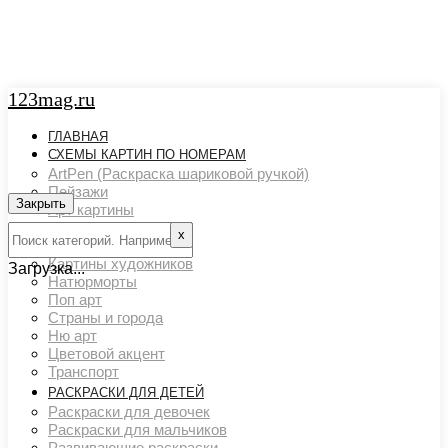
123mag.ru
ГЛАВНАЯ
СХЕМЫ КАРТИН ПО НОМЕРАМ
ArtPen (Раскраска шариковой ручкой)
Пейзажи
Закрыть
Арт картины
Животный мир
х
Люди
Картины художников
Загрузка...
Натюрморты
Поп арт
Страны и города
Ню арт
Цветовой акцент
Транспорт
РАСКРАСКИ ДЛЯ ДЕТЕЙ
Раскраски для девочек
Раскраски для мальчиков
Развивающие раскраски