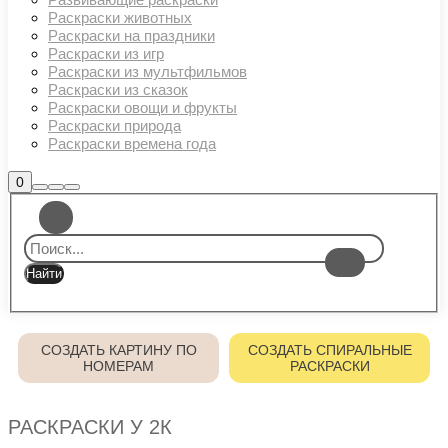
Раскраски животных
Раскраски на праздники
Раскраски из игр
Раскраски из мультфильмов
Раскраски из сказок
Раскраски овощи и фрукты
Раскраски природа
Раскраски времена года
Боковая
0
Найти
Больше
Главное
панель
информации
магазина
меню
СОЗДАТЬ КАРТИНУ ПО
СОЗДАТЬ СПИРАЛЬНЫЕ
НОМЕРАМ
РАСКРАСКИ
РАСКРАСКИ У 2К