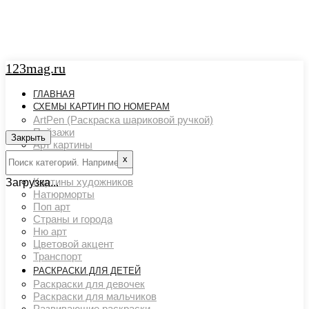
123mag.ru
ГЛАВНАЯ
СХЕМЫ КАРТИН ПО НОМЕРАМ
ArtPen (Раскраска шариковой ручкой)
Пейзажи
Закрыть
Арт картины
Животный мир
х
Люди
Картины художников
Загрузка...
Натюрморты
Поп арт
Страны и города
Ню арт
Цветовой акцент
Транспорт
РАСКРАСКИ ДЛЯ ДЕТЕЙ
Раскраски для девочек
Раскраски для мальчиков
Развивающие раскраски