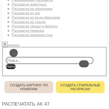
Раскраски животных
Раскраски на праздники
Раскраски из игр
Раскраски из мультфильмов
Раскраски из сказок
Раскраски овощи и фрукты
Раскраски природа
Раскраски времена года
Боковая
0
Найти
Больше
Главное
панель
информации
магазина
меню
СОЗДАТЬ КАРТИНУ ПО
СОЗДАТЬ СПИРАЛЬНЫЕ
НОМЕРАМ
РАСКРАСКИ
РАСПЕЧАТАТЬ АК 47