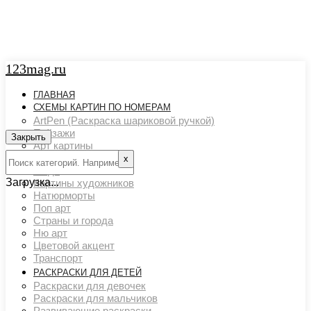
123mag.ru
ГЛАВНАЯ
СХЕМЫ КАРТИН ПО НОМЕРАМ
ArtPen (Раскраска шариковой ручкой)
Пейзажи
Закрыть
Арт картины
Животный мир
х
Люди
Загрузка...
Картины художников
Натюрморты
Поп арт
Страны и города
Ню арт
Цветовой акцент
Транспорт
РАСКРАСКИ ДЛЯ ДЕТЕЙ
Раскраски для девочек
Раскраски для мальчиков
Развивающие раскраски