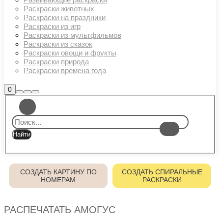
Раскраски животных
Раскраски на праздники
Раскраски из игр
Раскраски из мультфильмов
Раскраски из сказок
Раскраски овощи и фрукты
Раскраски природа
Раскраски времена года
Боковая
0
Найти
Больше
Главное
панель
информации
магазина
меню
СОЗДАТЬ КАРТИНУ ПО
СОЗДАТЬ СПИРАЛЬНЫЕ
НОМЕРАМ
РАСКРАСКИ
РАСПЕЧАТАТЬ АМОГУС