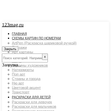
123mag.ru
ГЛАВНАЯ
СХЕМЫ КАРТИН ПО НОМЕРАМ
ArtPen (Раскраска шариковой ручкой)
Пейзажи
Закрыть
Арт картины
Животный мир
х
Люди
Загрузка...
Картины художников
Натюрморты
Поп арт
Страны и города
Ню арт
Цветовой акцент
Транспорт
РАСКРАСКИ ДЛЯ ДЕТЕЙ
Раскраски для девочек
Раскраски для мальчиков
Развивающие раскраски