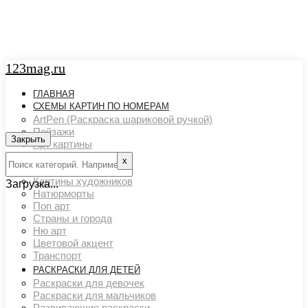
123mag.ru
ГЛАВНАЯ
СХЕМЫ КАРТИН ПО НОМЕРАМ
ArtPen (Раскраска шариковой ручкой)
Пейзажи
Закрыть
Арт картины
Животный мир
х
Люди
Картины художников
Загрузка...
Натюрморты
Поп арт
Страны и города
Ню арт
Цветовой акцент
Транспорт
РАСКРАСКИ ДЛЯ ДЕТЕЙ
Раскраски для девочек
Раскраски для мальчиков
Развивающие раскраски