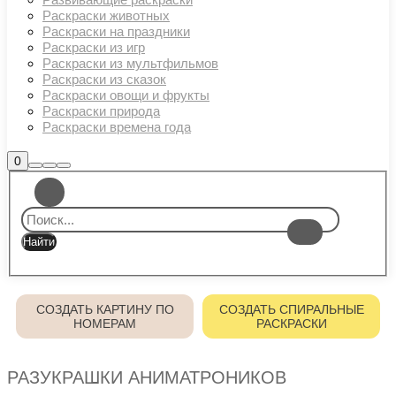
Раскраски животных
Раскраски на праздники
Раскраски из игр
Раскраски из мультфильмов
Раскраски из сказок
Раскраски овощи и фрукты
Раскраски природа
Раскраски времена года
Боковая
0
Найти
Больше
Главное
панель
информации
магазина
меню
СОЗДАТЬ КАРТИНУ ПО
СОЗДАТЬ СПИРАЛЬНЫЕ
НОМЕРАМ
РАСКРАСКИ
РАЗУКРАШКИ АНИМАТРОНИКОВ