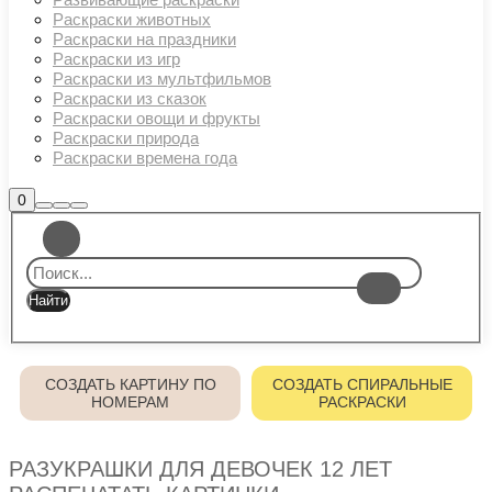
Раскраски животных
Раскраски на праздники
Раскраски из игр
Раскраски из мультфильмов
Раскраски из сказок
Раскраски овощи и фрукты
Раскраски природа
Раскраски времена года
Боковая
0
Найти
Больше
Главное
панель
информации
магазина
меню
СОЗДАТЬ КАРТИНУ ПО
СОЗДАТЬ СПИРАЛЬНЫЕ
НОМЕРАМ
РАСКРАСКИ
РАЗУКРАШКИ ДЛЯ ДЕВОЧЕК 12 ЛЕТ