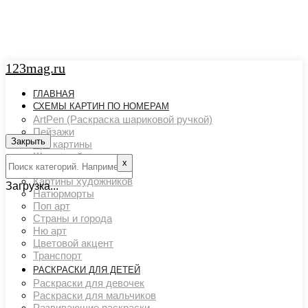
123mag.ru
ГЛАВНАЯ
СХЕМЫ КАРТИН ПО НОМЕРАМ
ArtPen (Раскраска шариковой ручкой)
Пейзажи
Закрыть
Арт картины
Животный мир
х
Люди
Картины художников
Загрузка...
Натюрморты
Поп арт
Страны и города
Ню арт
Цветовой акцент
Транспорт
РАСКРАСКИ ДЛЯ ДЕТЕЙ
Раскраски для девочек
Раскраски для мальчиков
Развивающие раскраски