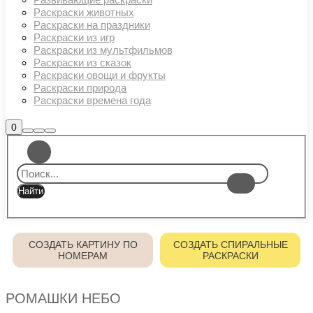
Раскраски животных
Раскраски на праздники
Раскраски из игр
Раскраски из мультфильмов
Раскраски из сказок
Раскраски овощи и фрукты
Раскраски природа
Раскраски времена года
Боковая
0
Найти
Больше
Главное
панель
информации
магазина
меню
СОЗДАТЬ КАРТИНУ ПО
СОЗДАТЬ СПИРАЛЬНЫЕ
НОМЕРАМ
РАСКРАСКИ
РОМАШКИ НЕБО