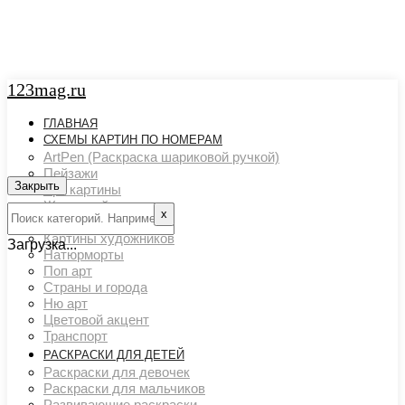
123mag.ru
ГЛАВНАЯ
СХЕМЫ КАРТИН ПО НОМЕРАМ
ArtPen (Раскраска шариковой ручкой)
Пейзажи
Закрыть
Арт картины
Животный мир
х
Люди
Картины художников
Загрузка...
Натюрморты
Поп арт
Страны и города
Ню арт
Цветовой акцент
Транспорт
РАСКРАСКИ ДЛЯ ДЕТЕЙ
Раскраски для девочек
Раскраски для мальчиков
Развивающие раскраски