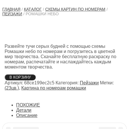
ГЛАВНАЯ
/
КАТАЛОГ
/
СХЕМЫ КАРТИН ПО НОМЕРАМ
/
ПЕЙЗАЖИ
/ РОМАШКИ НЕБО
Развейте тучи серых будней с помощью схемы
Ромашки небо по номерам и погрузитесь в цветной
мир творчества. Скачайте бесплатную раскраску по
номерам, распечатайте и наслаждайтесь каждым
моментом творчества.
Количество
В КОРЗИНУ
товара
Артикул:
68ce199ec2c5
Категория:
Пейзажи
Метки:
Ромашки
(23цв.)
,
Картина по номерам ромашки
небо
ПОХОЖИЕ
Детали
Описание