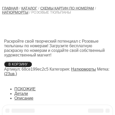
ГЛАВНАЯ
/
КАТАЛОГ
/
СХЕМЫ КАРТИН ПО НОМЕРАМ
/
НАТЮРМОРТЫ
/ РОЗОВЫЕ ТЮЛЬПАНЫ
Раскройте свой творческий потенциал с Розовые
тюльпаны по номерам! Загрузите бесплатную
раскраску по номерам и создайте свой собственный
художественный магнит!
Количество
В КОРЗИНУ
товара
Артикул:
68ce199ec2c5
Категория:
Натюрморты
Метка:
Розовые
(23цв.)
тюльпаны
ПОХОЖИЕ
Детали
Описание