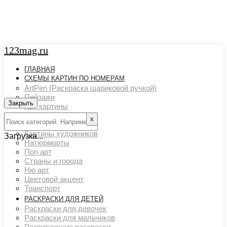
123mag.ru
ГЛАВНАЯ
СХЕМЫ КАРТИН ПО НОМЕРАМ
ArtPen (Раскраска шариковой ручкой)
Пейзажи
Закрыть
Арт картины
Животный мир
х
Люди
Картины художников
Загрузка...
Натюрморты
Поп арт
Страны и города
Ню арт
Цветовой акцент
Транспорт
РАСКРАСКИ ДЛЯ ДЕТЕЙ
Раскраски для девочек
Раскраски для мальчиков
Развивающие раскраски