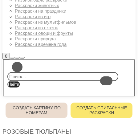
Раскраски животных
Раскраски на праздники
Раскраски из игр
Раскраски из мультфильмов
Раскраски из сказок
Раскраски овощи и фрукты
Раскраски природа
Раскраски времена года
Боковая
0
Найти
Больше
Главное
панель
информации
магазина
меню
СОЗДАТЬ КАРТИНУ ПО
СОЗДАТЬ СПИРАЛЬНЫЕ
НОМЕРАМ
РАСКРАСКИ
РОЗОВЫЕ ТЮЛЬПАНЫ