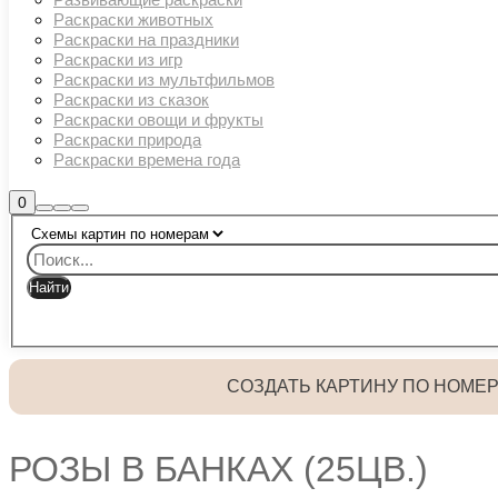
Раскраски животных
Раскраски на праздники
Раскраски из игр
Раскраски из мультфильмов
Раскраски из сказок
Раскраски овощи и фрукты
Раскраски природа
Раскраски времена года
Боковая
0
Найти
Больше
Главное
панель
информации
магазина
меню
СОЗДАТЬ КАРТИНУ ПО НОМЕ
РОЗЫ В БАНКАХ (25ЦВ.)