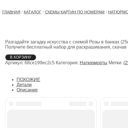
ГЛАВНАЯ
/
КАТАЛОГ
/
СХЕМЫ КАРТИН ПО НОМЕРАМ
/
НАТЮРМ
Разгадайте загадку искусства с схемой Розы в банках (2
Получите бесплатный набор для раскрашивания, скачав и
Количество
В КОРЗИНУ
товара
Артикул:
68ce199ec2c5
Категория:
Натюрморты
Метки:
(2
Розы
в
банках
ПОХОЖИЕ
(25цв.)
Детали
Описание