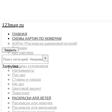
123mag.ru
ГЛАВНАЯ
СХЕМЫ КАРТИН ПО НОМЕРАМ
ArtPen (Раскраска шариковой ручкой)
Пейзажи
Закрыть
Арт картины
Животный мир
х
Люди
Картины художников
Загрузка...
Натюрморты
Поп арт
Страны и города
Ню арт
Цветовой акцент
Транспорт
РАСКРАСКИ ДЛЯ ДЕТЕЙ
Раскраски для девочек
Раскраски для мальчиков
Развивающие раскраски