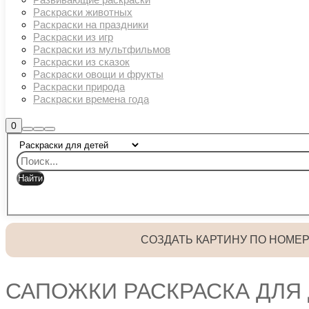
Раскраски животных
Раскраски на праздники
Раскраски из игр
Раскраски из мультфильмов
Раскраски из сказок
Раскраски овощи и фрукты
Раскраски природа
Раскраски времена года
Боковая
0
Найти
Больше
Главное
панель
информации
магазина
меню
СОЗДАТЬ КАРТИНУ ПО НОМЕ
САПОЖКИ РАСКРАСКА ДЛЯ