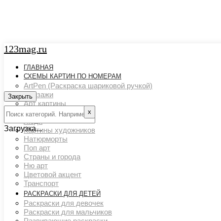
123mag.ru
ГЛАВНАЯ
СХЕМЫ КАРТИН ПО НОМЕРАМ
ArtPen (Раскраска шариковой ручкой)
Пейзажи
Закрыть
Арт картины
х
Животный мир
Люди
Загрузка...
Картины художников
Натюрморты
Поп арт
Страны и города
Ню арт
Цветовой акцент
Транспорт
РАСКРАСКИ ДЛЯ ДЕТЕЙ
Раскраски для девочек
Раскраски для мальчиков
Развивающие раскраски