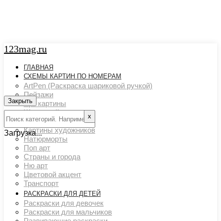
123mag.ru
ГЛАВНАЯ
СХЕМЫ КАРТИН ПО НОМЕРАМ
ArtPen (Раскраска шариковой ручкой)
Пейзажи
Закрыть
Арт картины
Животный мир
х
Люди
Картины художников
Загрузка...
Натюрморты
Поп арт
Страны и города
Ню арт
Цветовой акцент
Транспорт
РАСКРАСКИ ДЛЯ ДЕТЕЙ
Раскраски для девочек
Раскраски для мальчиков
Развивающие раскраски