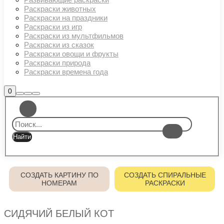
Раскраски животных
Раскраски на праздники
Раскраски из игр
Раскраски из мультфильмов
Раскраски из сказок
Раскраски овощи и фрукты
Раскраски природа
Раскраски времена года
Боковая
0
Найти
Больше
Главное
панель
информации
магазина
меню
СОЗДАТЬ КАРТИНУ ПО
СОЗДАТЬ СПИРАЛЬНЫЕ
НОМЕРАМ
РАСКРАСКИ
СИДЯЧИЙ БЕЛЫЙ КОТ