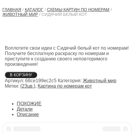
ГЛАВНАЯ
/
КАТАЛОГ
/
СХЕМЫ КАРТИН ПО НОМЕРАМ
/
ЖИВОТНЫЙ МИР
/ СИДЯЧИЙ БЕЛЫЙ КОТ
Воплотите свои идеи с Сидячий белый кот по номерам!
Получите бесплатную раскраску по номерам и
приступите к созданию своего неповторимого
произведения!
Количество
В КОРЗИНУ
товара
Артикул:
68ce199ec2c5
Категория:
Животный мир
Сидячий
Метки:
(23цв.)
,
Картина по номерам кот
белый
кот
ПОХОЖИЕ
Детали
Описание