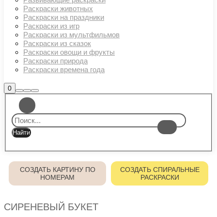
Раскраски животных
Раскраски на праздники
Раскраски из игр
Раскраски из мультфильмов
Раскраски из сказок
Раскраски овощи и фрукты
Раскраски природа
Раскраски времена года
Боковая
0
Найти
Больше
Главное
панель
информации
магазина
меню
СОЗДАТЬ КАРТИНУ ПО
СОЗДАТЬ СПИРАЛЬНЫЕ
НОМЕРАМ
РАСКРАСКИ
СИРЕНЕВЫЙ БУКЕТ