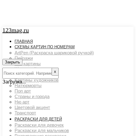
123mag.ru
ГЛАВНАЯ
СХЕМЫ КАРТИН ПО НОМЕРАМ
ArtPen (Раскраска шариковой ручкой)
Пейзажи
Закрыть
Арт картины
Животный мир
х
Люди
Картины художников
Загрузка...
Натюрморты
Поп арт
Страны и города
Ню арт
Цветовой акцент
Транспорт
РАСКРАСКИ ДЛЯ ДЕТЕЙ
Раскраски для девочек
Раскраски для мальчиков
Развивающие раскраски