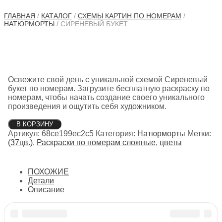
ГЛАВНАЯ
/
КАТАЛОГ
/
СХЕМЫ КАРТИН ПО НОМЕРАМ
/
НАТЮРМОРТЫ
/ СИРЕНЕВЫЙ БУКЕТ
Освежите свой день с уникальной схемой Сиреневый
букет по номерам. Загрузите бесплатную раскраску по
номерам, чтобы начать создание своего уникального
произведения и ощутить себя художником.
Количество
В КОРЗИНУ
товара
Артикул:
68ce199ec2c5
Категория:
Натюрморты
Метки:
Сиреневый
(37цв.)
,
Раскраски по номерам сложные
,
цветы
букет
ПОХОЖИЕ
Детали
Описание